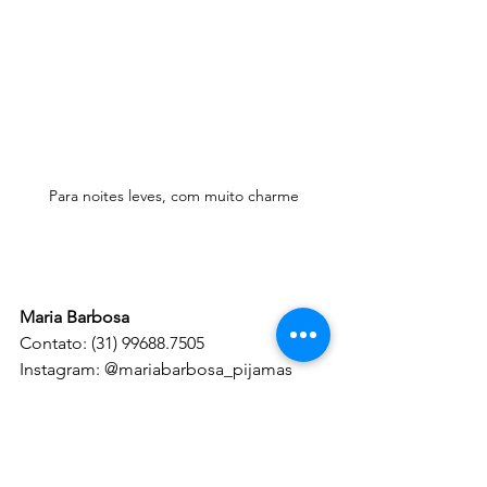
Para noites leves, com muito charme
Maria Barbosa
Contato: (31) 99688.7505
Instagram: @mariabarbosa_pijamas
Foto divulgação/ Arquivo pessoal
NO MUNDO DA MODA