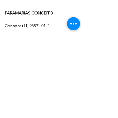
PARAMARIAS CONCEITO
Contato: (11) 98591-0141
Instagram: 
@paramariasconceito
Fotos divulgação: 
@paramariasconceito
NO MUNDO DA MODA
Ver tudo
Posts recentes