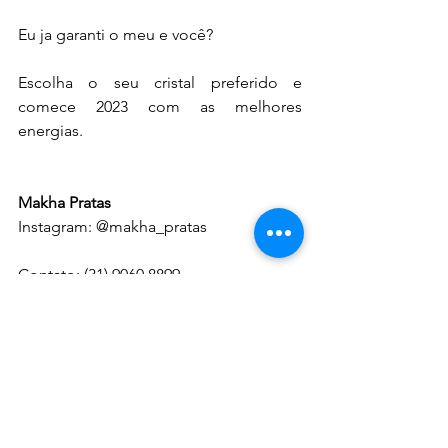
Eu ja garanti o meu e você? 
Escolha o seu cristal preferido e 
comece 2023 com as melhores 
energias.
Makha Pratas
Instagram: @makha_pratas
Contato: (31) 9060.8899
E-mail: 
marcelafsg@yahoo.com.br
Fotos divulgação: @makha_pratas