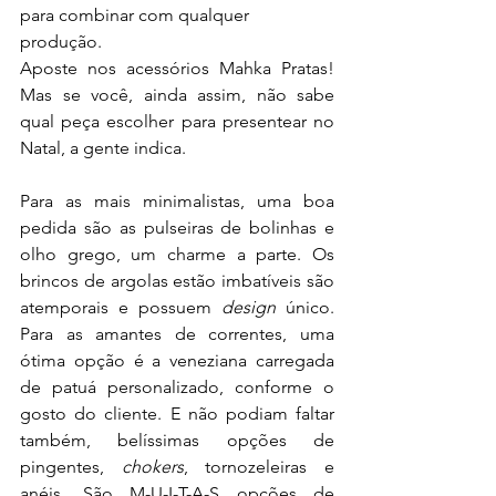
para combinar com qualquer 
produção.  
Aposte nos acessórios Mahka Pratas! 
Mas se você, ainda assim, não sabe 
qual peça escolher para presentear no 
Natal, a gente indica. 
Para as mais minimalistas, uma boa 
pedida são as pulseiras de bolinhas e 
olho grego, um charme a parte. Os 
brincos de argolas estão imbatíveis são 
atemporais e possuem 
design
 único. 
Para as amantes de correntes, uma 
ótima opção é a veneziana carregada 
de patuá personalizado, conforme o 
gosto do cliente. E não podiam faltar 
também, belíssimas opções de 
pingentes, 
chokers
, tornozeleiras e 
anéis. São M-U-I-T-A-S opções de 