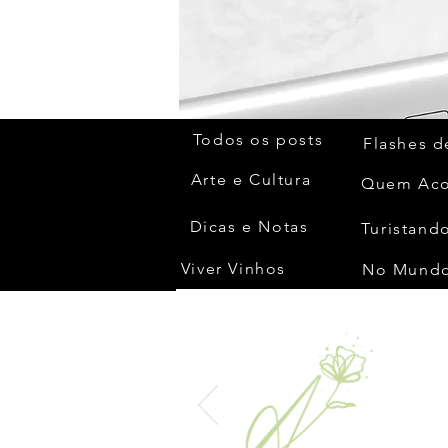
Todos os posts
Flashes d
Arte e Cultura
Dicas e Notas
Turistando
Viver Vinhos