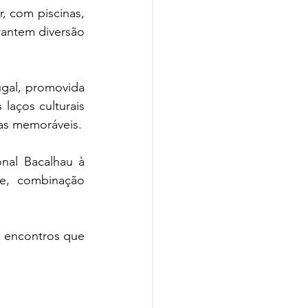
 com piscinas, 
rantem diversão 
gal, promovida 
laços culturais 
entre Brasil e Portugal por meio da gastronomia, proporcionando experiências memoráveis. 
nal Bacalhau à 
e, combinação 
s encontros que 