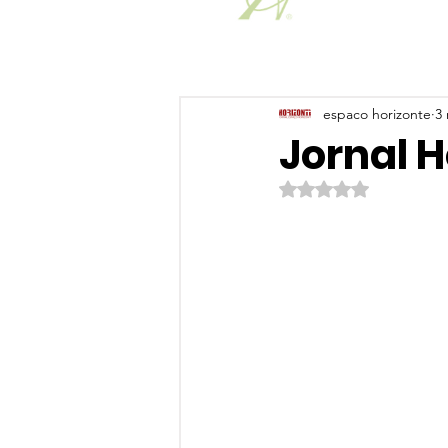
espaco horizonte
3 
Jornal 
Avaliado com NaN de