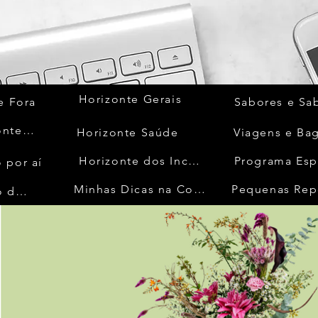
Horizonte Gerais
e Fora
Sabores e Sa
Quem Acontece
Horizonte Saúde
Viagens e Ba
Horizonte dos Inconfidentes
Programa Esp
 por aí
Minhas Dicas na Cozinha
Pequenas Rep
No Mundo da Moda