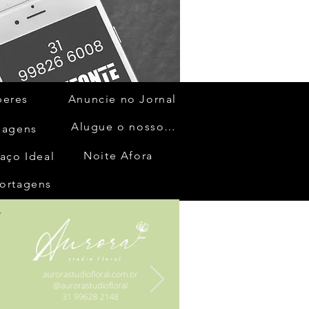
beres
Anuncie no Jornal
Alugue o nosso espaço
gagens
Noite Afora
aço Ideal
ortagens