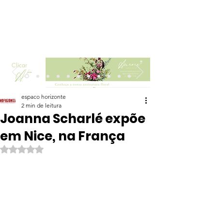
Clicar
espaco horizonte
2 min de leitura
Joanna Scharlé expõe
em Nice, na França
Avaliado com NaN de 5 estrelas.