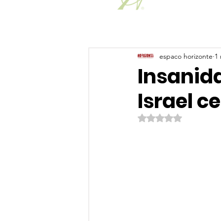
espaco horizonte
1 
Insanid
Israel c
Avaliado com NaN de