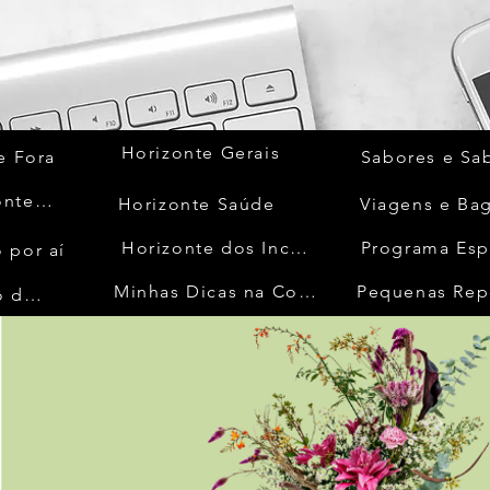
Horizonte Gerais
e Fora
Sabores e Sa
Quem Acontece
Horizonte Saúde
Viagens e Ba
Horizonte dos Inconfidentes
Programa Esp
 por aí
Minhas Dicas na Cozinha
Pequenas Rep
No Mundo da Moda