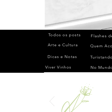
Todos os posts
Flashes d
Arte e Cultura
Dicas e Notas
Turistando
Viver Vinhos