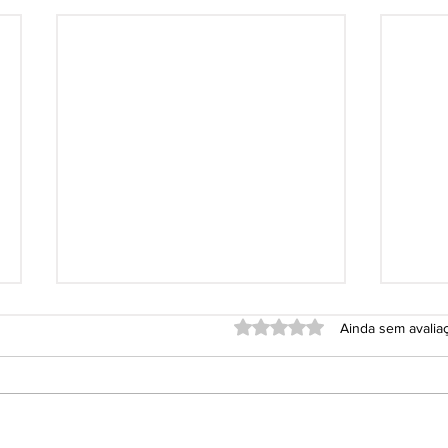
Avaliado com 0 de 5 estrel
Ainda sem avalia