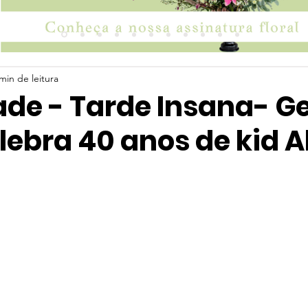
min de leitura
ade - Tarde Insana- G
elebra 40 anos de kid 
 5 estrelas.