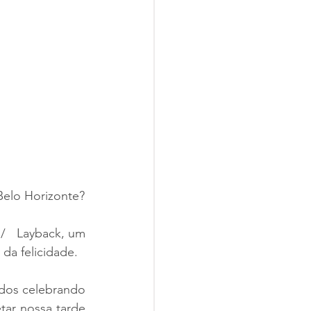
Belo Horizonte?
/   Layback, um 
da felicidade.
dos celebrando 
ar nossa tarde 