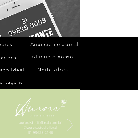
beres
Anuncie no Jornal
Alugue o nosso espaço
gagens
Noite Afora
aço Ideal
ortagens