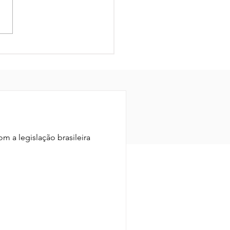
panha de
nação gratuita
ra gripe e tríplice
l
m a legislação brasileira