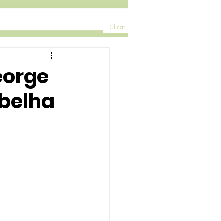
Clicar
eorge
Abelha