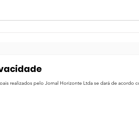
Portaria atualiza regras
Cam
para funcionamento do
vaci
comércio em feriados
cont
vira
rivacidade
is realizados pelo Jornal Horizonte Ltda se dará de acordo co