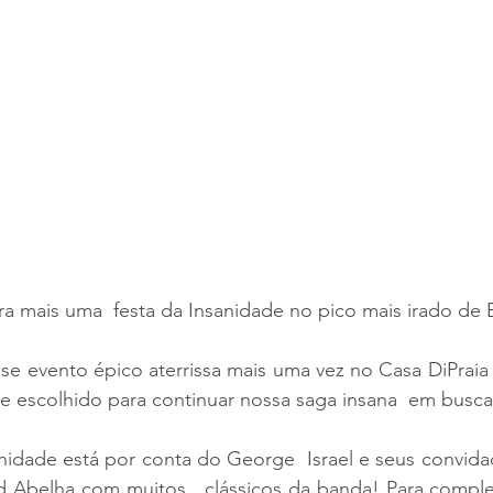
a mais uma  festa da Insanidade no pico mais irado de 
sse evento épico aterrissa mais uma vez no Casa DiPraia 
 escolhido para continuar nossa saga insana  em busca 
nidade está por conta do George  Israel e seus convida
 Abelha com muitos   clássicos da banda! Para complet