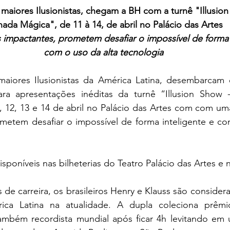
 maiores Ilusionistas, chegam a BH com a turnê "Illusio
nada Mágica", de 11 à 14, de abril no Palácio das Artes
mpactantes, prometem desafiar o impossível de forma i
com o uso da alta tecnologia
maiores Ilusionistas da América Latina, desembarcam 
ara apresentações inéditas da turnê “Illusion Show 
, 12, 13 e 14 de abril no Palácio das Artes com com um
etem desafiar o impossível de forma inteligente e com
sponíveis nas bilheterias do Teatro Palácio das Artes e 
de carreira, os brasileiros Henry e Klauss são consider
rica Latina na atualidade. A dupla coleciona prêmio
 também recordista mundial após ficar 4h levitando em