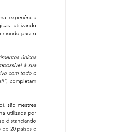
a experiência 
as utilizando 
o mundo para o 
imentos únicos 
mpossível à sua 
tivo com todo o 
il”
, completam 
), são mestres 
a utilizada por 
e distanciando 
 de 20 países e 