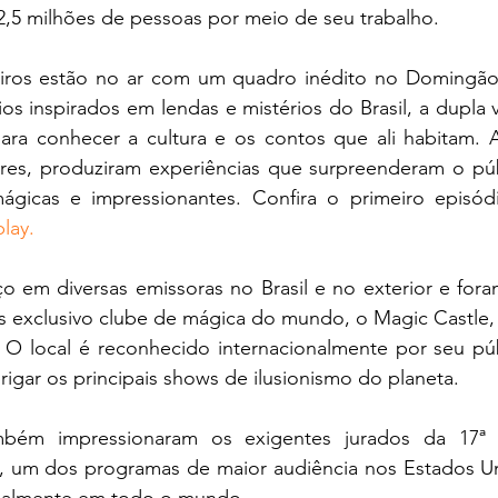
,5 milhões de pessoas por meio de seu trabalho.
eiros estão no ar com um quadro inédito no Domingão
s inspirados em lendas e mistérios do Brasil, a dupla v
ara conhecer a cultura e os contos que ali habitam. A
ares, produziram experiências que surpreenderam o púb
mágicas e impressionantes. Confira o primeiro episódi
lay.
 em diversas emissoras no Brasil e no exterior e fora
s exclusivo clube de mágica do mundo, o Magic Castle,
 O local é reconhecido internacionalmente por seu púb
rigar os principais shows de ilusionismo do planeta.
mbém impressionaram os exigentes jurados da 17ª 
t, um dos programas de maior audiência nos Estados U
tualmente em todo o mundo.