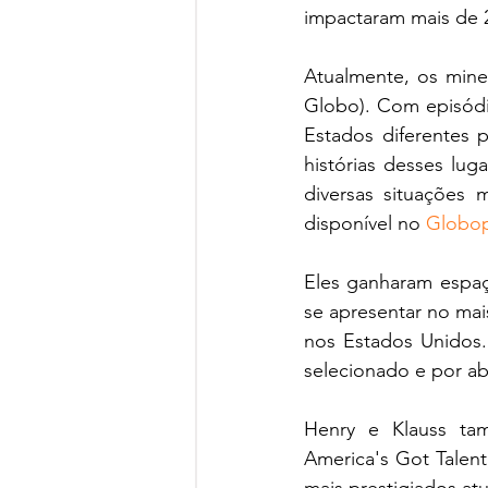
impactaram mais de 2
Atualmente, os min
Globo). Com episódio
Estados diferentes p
histórias desses lug
diversas situações 
disponível no 
Globop
Eles ganharam espaço
se apresentar no mai
nos Estados Unidos.
selecionado e por ab
Henry e Klauss ta
America's Got Talen
mais prestigiados a