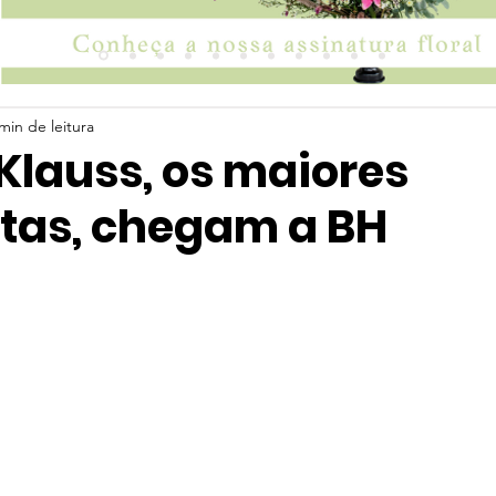
min de leitura
Klauss, os maiores
stas, chegam a BH
 5 estrelas.