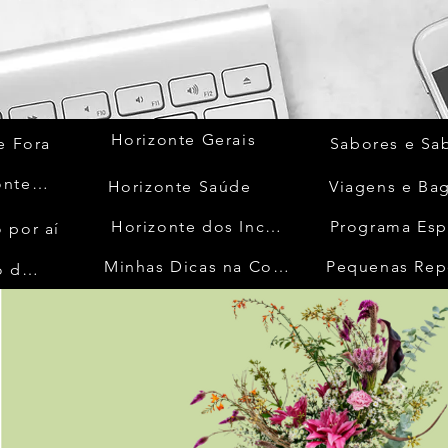
Horizonte Gerais
e Fora
Sabores e Sa
Quem Acontece
Horizonte Saúde
Viagens e Ba
Horizonte dos Inconfidentes
Programa Esp
 por aí
Minhas Dicas na Cozinha
Pequenas Rep
No Mundo da Moda