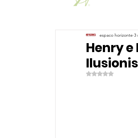
espaco horizonte
3 
Henry e 
Ilusioni
Avaliado com NaN de