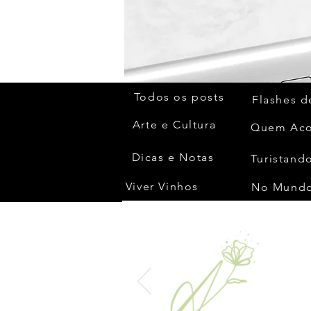
Todos os posts
Flashes d
Arte e Cultura
Dicas e Notas
Turistando
Viver Vinhos