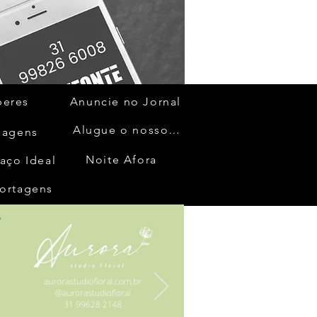
beres
Anuncie no Jornal
Alugue o nosso espaço
gagens
Noite Afora
aço Ideal
ortagens