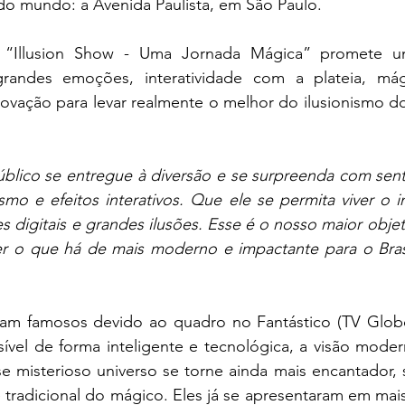
o mundo: a Avenida Paulista, em São Paulo.
“Illusion Show - Uma Jornada Mágica” promete um
randes emoções, interatividade com a plateia, mágic
novação para levar realmente o melhor do ilusionismo d
lico se entregue à diversão e se surpreenda com sent
smo e efeitos interativos. Que ele se permita viver o i
s digitais e grandes ilusões. Esse é o nosso maior obje
zer o que há de mais moderno e impactante para o Bras
aram famosos devido ao quadro no Fantástico (TV Globo
ível de forma inteligente e tecnológica, a visão modern
e misterioso universo se torne ainda mais encantador, s
 tradicional do mágico. Eles já se apresentaram em mais