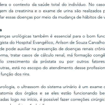
era o contexto da saúde total do indivíduo. No caso
gem da creatinina e o exame de urina são realizados p
lar essas doenças por meio da mudança de hábitos de vi
a
enças urológicas também é essencial para o bom func
ista do Hospital Evangélico, Arilson de Souza Carvalho J
ade pode auxiliar na prevenção de doenças renais crôn
rma, tratar casos de cálculo renal, má formação congên
elo crescimento da próstata ou por outros fatore
outras, está no escopo do atendimento desse profissio
 função dos rins.
ologia, o ultrassom do sistema urinário é um exame 
anatomia dos órgãos e se eles estão funcionando b
adas logo no início, é possível fazer correções cirúrgic