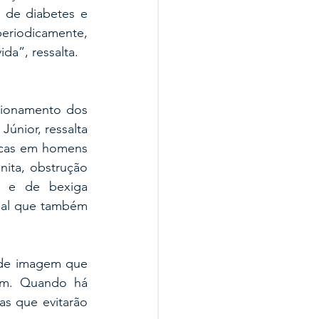
 de diabetes e 
eriodicamente, 
da”, ressalta.
ionamento dos 
únior, ressalta 
icas em homens 
ita, obstrução 
s e de bexiga 
nal que também 
de imagem que 
em. Quando há 
as que evitarão 