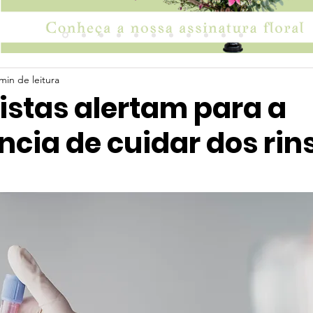
min de leitura
istas alertam para a
cia de cuidar dos rin
 5 estrelas.