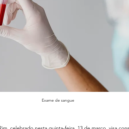
Exame de sangue
im, celebrado nesta quinta-feira, 13 de março, visa consc