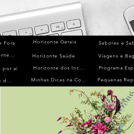
Horizonte Gerais
e Fora
Sabores e Sa
Quem Acontece
Horizonte Saúde
Viagens e Ba
Horizonte dos Inconfidentes
Programa Esp
 por aí
Minhas Dicas na Cozinha
Pequenas Rep
No Mundo da Moda