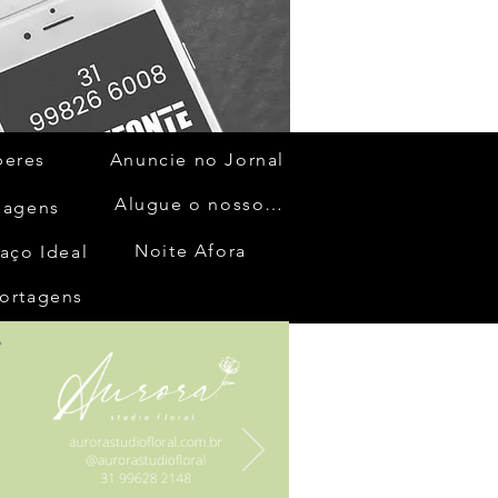
beres
Anuncie no Jornal
Alugue o nosso espaço
gagens
Noite Afora
aço Ideal
ortagens