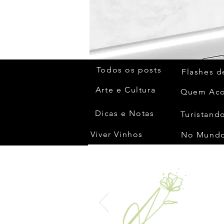
Todos os posts
Flashes d
Arte e Cultura
Dicas e Notas
Turistando
Viver Vinhos