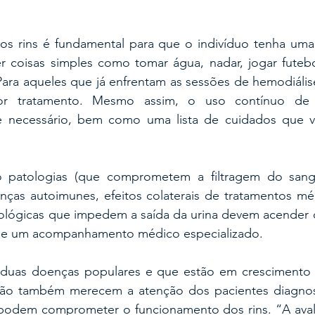
s rins é fundamental para que o indivíduo tenha uma
r coisas simples como tomar água, nadar, jogar futebol
ara aqueles que já enfrentam as sessões de hemodiálise,
r tratamento. Mesmo assim, o uso contínuo de 
 necessário, bem como uma lista de cuidados que vis
 patologias (que comprometem a filtragem do sangue
ças autoimunes, efeitos colaterais de tratamentos médi
rológicas que impedem a saída da urina devem acender o 
 de um acompanhamento médico especializado.
duas doenças populares e que estão em crescimento n
são também merecem a atenção dos pacientes diagnost
podem comprometer o funcionamento dos rins. “A aval