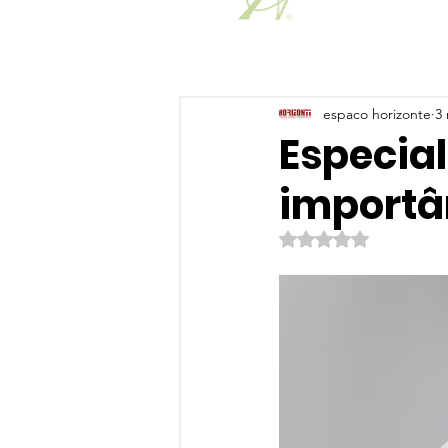
espaco horizonte
3 
Especial
importân
Avaliado com NaN de