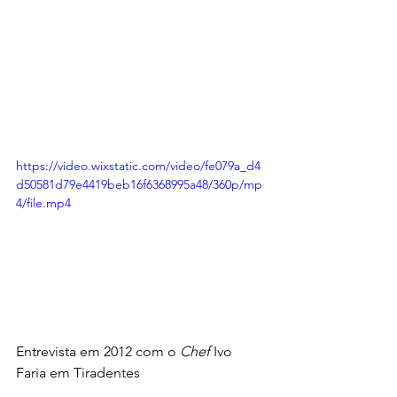
https://video.wixstatic.com/video/fe079a_d4
d50581d79e4419beb16f6368995a48/360p/mp
4/file.mp4
Entrevista em 2012 com o 
Chef
 Ivo 
Faria em Tiradentes