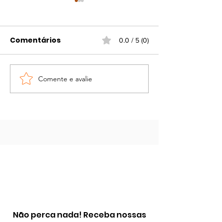
Comentários
0.0 / 5 (0)
Comente e avalie
Carnaval Salvador
Vinheta Prog
2009
Espaço Ideal 
Caminhantes
Estrada Real
Não perca nada! Receba nossas