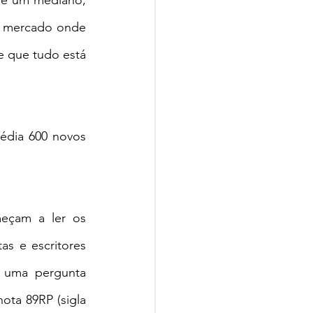
e um mediano, 
 mercado onde 
 que tudo está 
édia 600 novos 
eçam a ler os 
as e escritores 
 uma pergunta 
ta 89RP (sigla 