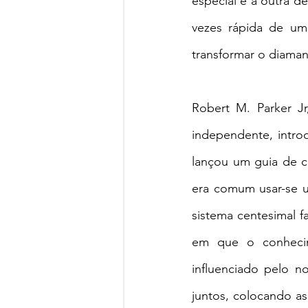
especial e a outra d
vezes rápida de um 
transformar o diaman
Robert M. Parker J
independente, intro
lançou um guia de 
era comum usar-se um
sistema centesimal f
em que o conhecime
influenciado pelo n
juntos, colocando as