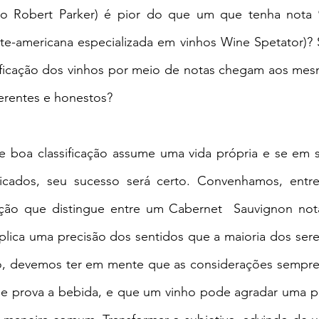
co Robert Parker) é pior do que um que tenha nota 9
rte-americana especializada em vinhos Wine Spetator)? 
ificação dos vinhos por meio de notas chegam aos mesm
erentes e honestos?
 boa classificação assume uma vida própria e se em sa
dicados, seu sucesso será certo. Convenhamos, entre
cação que distingue entre um Cabernet  Sauvignon no
plica uma precisão dos sentidos que a maioria dos ser
, devemos ter em mente que as considerações sempre s
ue prova a bebida, e que um vinho pode agradar uma p