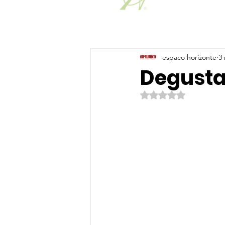
espaco horizonte
3 
Degusta
Avaliado com NaN de