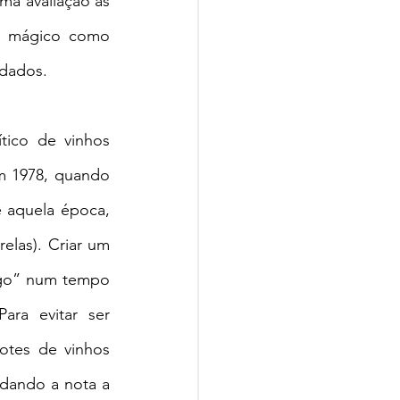
a avaliação às 
go mágico como 
idados.
ico de vinhos 
 1978, quando 
é aquela época, 
las). Criar um 
igo” num tempo 
ra evitar ser 
otes de vinhos 
dando a nota a 