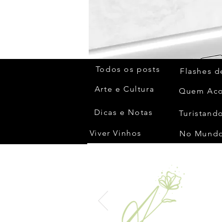
Todos os posts
Flashes d
Arte e Cultura
Dicas e Notas
Turistando
Viver Vinhos