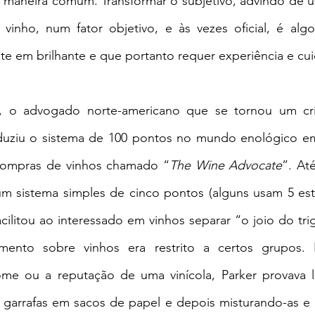
e maneira comum. Transformar o subjetivo, advindo de um
vinho, num fator objetivo, e às vezes oficial, é al
te em brilhante e que portanto requer experiência e cu
r, o advogado norte-americano que se tornou um crít
duziu o sistema de 100 pontos no mundo enológico em
compras de vinhos chamado “
The Wine Advocate
”. At
 sistema simples de cinco pontos (alguns usam 5 estre
acilitou ao interessado em vinhos separar “o joio do tr
nto sobre vinhos era restrito a certos grupos. Pa
ome ou a reputação de uma vinícola, Parker provava l
 garrafas em sacos de papel e depois misturando-as e 