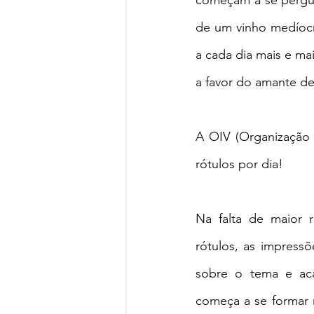
começam a se pergun
de um vinho medíocr
a cada dia mais e ma
a favor do amante de
A OIV (Organização 
rótulos por dia!
Na falta de maior 
rótulos, as impressõe
sobre o tema e aca
começa a se formar 