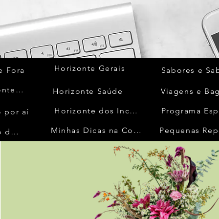
Horizonte Gerais
e Fora
Sabores e Sa
Quem Acontece
Horizonte Saúde
Viagens e Ba
Horizonte dos Inconfidentes
Programa Esp
 por aí
Minhas Dicas na Cozinha
Pequenas Rep
No Mundo da Moda