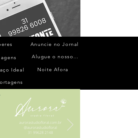
beres
Anuncie no Jornal
Alugue o nosso espaço
gagens
Noite Afora
aço Ideal
ortagens