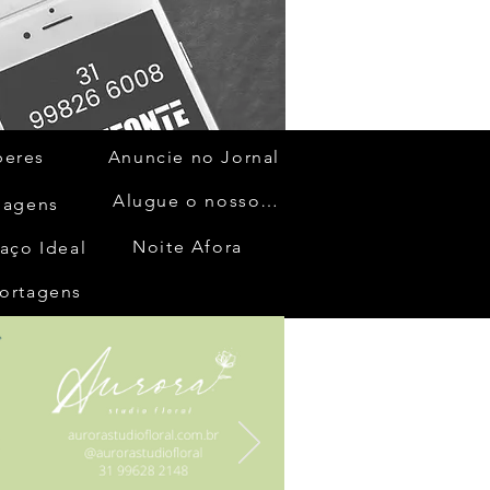
beres
Anuncie no Jornal
Alugue o nosso espaço
gagens
Noite Afora
aço Ideal
ortagens