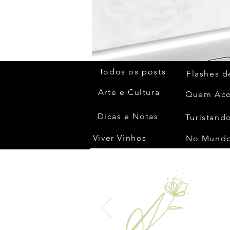
Todos os posts
Flashes d
Arte e Cultura
Dicas e Notas
Turistando
Viver Vinhos