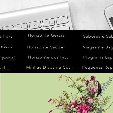
Horizonte Gerais
e Fora
Sabores e Sa
Quem Acontece
Horizonte Saúde
Viagens e Ba
Horizonte dos Inconfidentes
Programa Esp
 por aí
Minhas Dicas na Cozinha
Pequenas Rep
No Mundo da Moda