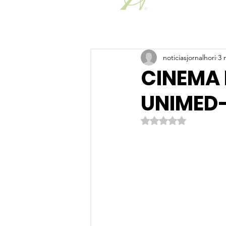
noticiasjornalhori
3 
CINEMA
UNIMED
Avaliado com NaN de