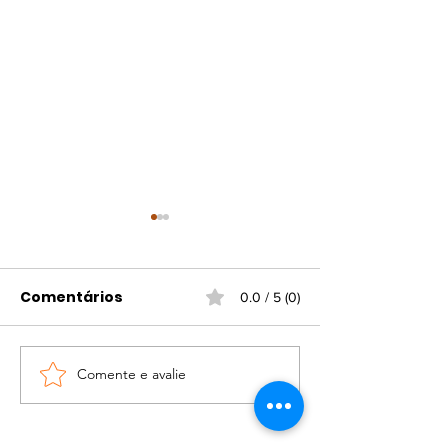
Comentários
0.0 / 5 (0)
Comente e avalie
Portaria atualiza
Campanha d
regras para
vacinação gr
funcionamento do
contra gripe e