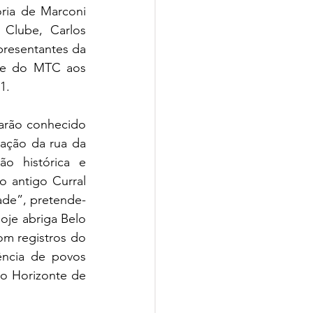
ria de Marconi 
Clube, Carlos 
presentantes da 
te do MTC aos 
1.
sarão conhecido 
ção da rua da 
 histórica e 
 antigo Curral 
dade”, pretende-
je abriga Belo 
m registros do 
ência de povos 
o Horizonte de 