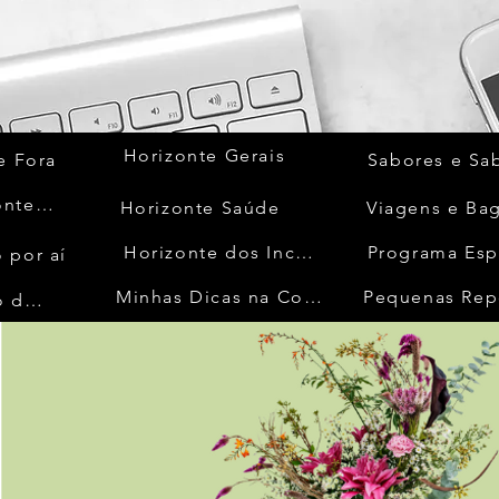
Horizonte Gerais
e Fora
Sabores e Sa
Quem Acontece
Horizonte Saúde
Viagens e Ba
Horizonte dos Inconfidentes
Programa Esp
 por aí
Minhas Dicas na Cozinha
Pequenas Rep
No Mundo da Moda