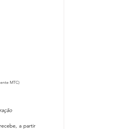
idente MTC)
ração
cebe, a partir 