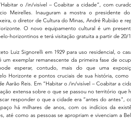
Habitar o /in/visível – Coabitar a cidade”, com curado
o Meirelles. Inauguram a mostra o presidente do 
xeira, o diretor de Cultura do Minas, André Rubião e re
 Horizonte. O novo equipamento cultural é um presen
elo-horizontinos e terá visitação gratuita a partir de 20/1
teto Luiz Signorelli em 1929 para uso residencial, o ca
 um exemplar remanescente da primeira fase de ocupa
pode esperar, contudo, mais do que uma exposição
o Horizonte e pontos cruciais de sua história, como o
e Aarão Reis. Em “Habitar o /in/visível – Coabitar a ci
ação extensa sobre o que se passou no território que ho
car responder o que a cidade era “antes do antes", co
spaço há milhares de anos, com os indícios da exist
s, até como as pessoas se apropriam e vivenciam a Bel