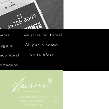
beres
Anuncie no Jornal
Alugue o nosso espaço
gagens
Noite Afora
aço Ideal
ortagens