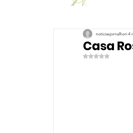
noticiasjornalhori
4 
Casa Ro
Avaliado com NaN de