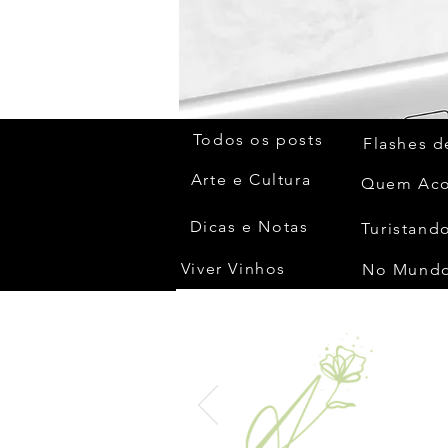
Todos os posts
Flashes d
Arte e Cultura
Dicas e Notas
Turistando
Viver Vinhos