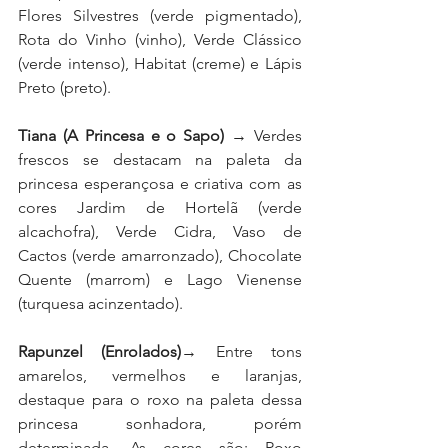
Flores Silvestres (verde pigmentado), 
Rota do Vinho (vinho), Verde Clássico 
(verde intenso), Habitat (creme) e Lápis 
Preto (preto).
Tiana (A Princesa e o Sapo) 
→ Verdes 
frescos se destacam na paleta da 
princesa esperançosa e criativa com as 
cores Jardim de Hortelã (verde 
alcachofra), Verde Cidra, Vaso de 
Cactos (verde amarronzado), Chocolate 
Quente (marrom) e Lago Vienense 
(turquesa acinzentado).
Rapunzel (Enrolados)
→ Entre tons 
amarelos, vermelhos e laranjas, 
destaque para o roxo na paleta dessa 
princesa sonhadora, porém 
determinada. As cores são: Roxo 