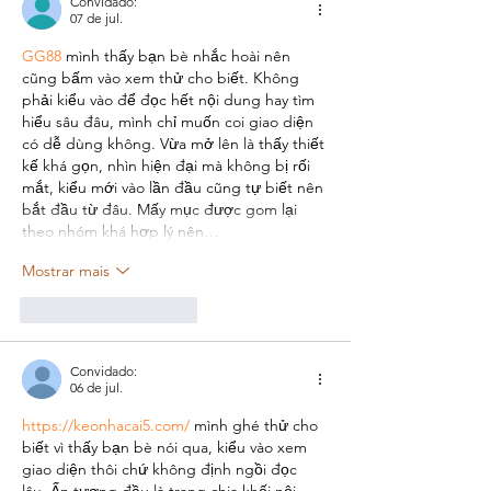
Convidado:
07 de jul.
GG88
 mình thấy bạn bè nhắc hoài nên 
cũng bấm vào xem thử cho biết. Không 
phải kiểu vào để đọc hết nội dung hay tìm 
hiểu sâu đâu, mình chỉ muốn coi giao diện 
có dễ dùng không. Vừa mở lên là thấy thiết 
kế khá gọn, nhìn hiện đại mà không bị rối 
mắt, kiểu mới vào lần đầu cũng tự biết nên 
bắt đầu từ đâu. Mấy mục được gom lại 
theo nhóm khá hợp lý nên…
Mostrar mais
Curtir
Responder
Convidado:
06 de jul.
https://keonhacai5.com/
 mình ghé thử cho 
biết vì thấy bạn bè nói qua, kiểu vào xem 
giao diện thôi chứ không định ngồi đọc 