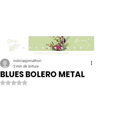
Clicar
noticiasjornalhori
2 min de leitura
BLUES BOLERO METAL
Avaliado com NaN de 5 estrelas.