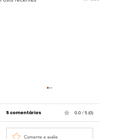
5 comentários
0.0 / 5 (0)
Comente e avalie
Portaria atualiza
Campanha d