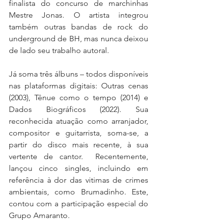
finalista do concurso de marchinhas 
Mestre Jonas. O artista integrou 
também outras bandas de rock do 
underground de BH, mas nunca deixou 
de lado seu trabalho autoral. 
Já soma três álbuns – todos disponíveis 
nas plataformas digitais: Outras cenas 
(2003), Tênue como o tempo (2014) e 
Dados Biográficos (2022). Sua 
reconhecida atuação como arranjador, 
compositor e guitarrista, soma-se, a 
partir do disco mais recente, à sua 
vertente de cantor.  Recentemente, 
lançou cinco singles, incluindo em 
referência à dor das vitimas de crimes 
ambientais, como Brumadinho. Este, 
contou com a participação especial do 
Grupo Amaranto. 