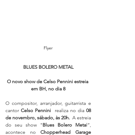
Flyer
BLUES BOLERO METAL
O novo show de Celso Pennini estreia 
em BH, no dia 8
O compositor, arranjador, guitarrista e 
cantor 
Celso Pennini 
 realiza no dia 
08 
de novembro, sábado, às 20h.
  A estreia 
do seu show "
Blues Bolero Meta
l”, 
acontece no 
Chopperhead Garage 