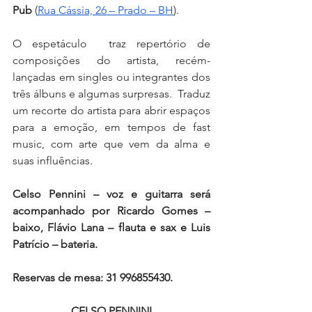
Pub
 (
Rua Cássia, 26 – Prado – BH
). 
O espetáculo  traz repertório de 
composições do artista, recém-
lançadas em singles ou integrantes dos 
três álbuns e algumas surpresas.  Traduz 
um recorte do artista para abrir espaços 
para a emoção, em tempos de fast 
music, com arte que vem da alma e 
suas influências. 
Celso Pennini – voz e guitarra será 
acompanhado por Ricardo Gomes – 
baixo, Flávio Lana – flauta e sax e Luis 
Patrício – bateria. 
Reservas de mesa: 31 996855430. 
CELSO PENNINI