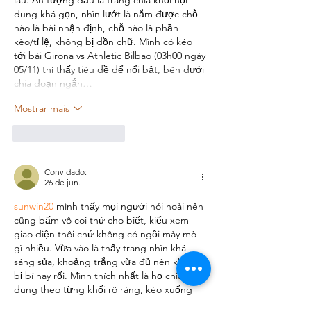
lâu. Ấn tượng đầu là trang chia khối nội 
dung khá gọn, nhìn lướt là nắm được chỗ 
nào là bài nhận định, chỗ nào là phần 
kèo/tỉ lệ, không bị dồn chữ. Mình có kéo 
tới bài Girona vs Athletic Bilbao (03h00 ngày 
05/11) thì thấy tiêu đề để nổi bật, bên dưới 
chia đoạn ngắn…
Mostrar mais
Curtir
Responder
Convidado:
26 de jun.
sunwin20
 mình thấy mọi người nói hoài nên 
cũng bấm vô coi thử cho biết, kiểu xem 
giao diện thôi chứ không có ngồi mày mò 
gì nhiều. Vừa vào là thấy trang nhìn khá 
sáng sủa, khoảng trắng vừa đủ nên không 
bị bí hay rối. Mình thích nhất là họ chia nội 
dung theo từng khối rõ ràng, kéo xuống 
tới đâu biết tới đó, không bị dồn chữ một 