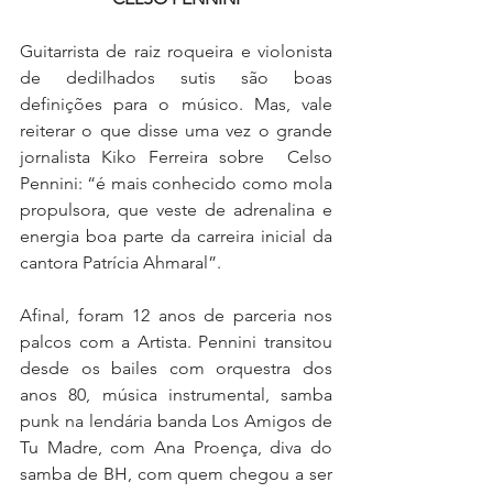
Guitarrista de raiz roqueira e violonista 
de dedilhados sutis são boas 
definições para o músico. Mas, vale 
reiterar o que disse uma vez o grande 
jornalista Kiko Ferreira sobre  Celso 
Pennini: “é mais conhecido como mola 
propulsora, que veste de adrenalina e 
energia boa parte da carreira inicial da 
cantora Patrícia Ahmaral”. 
Afinal, foram 12 anos de parceria nos 
palcos com a Artista. Pennini transitou 
desde os bailes com orquestra dos 
anos 80, música instrumental, samba 
punk na lendária banda Los Amigos de 
Tu Madre, com Ana Proença, diva do 
samba de BH, com quem chegou a ser 