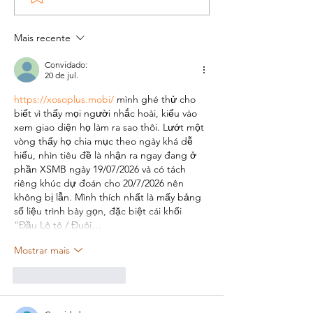
regras para
vacinação gr
funcionamento do
contra gripe e
Mais recente
comércio em
viral
Convidado:
feriados
20 de jul.
https://xosoplus.mobi/
 mình ghé thử cho 
biết vì thấy mọi người nhắc hoài, kiểu vào 
xem giao diện họ làm ra sao thôi. Lướt một 
vòng thấy họ chia mục theo ngày khá dễ 
hiểu, nhìn tiêu đề là nhận ra ngay đang ở 
phần XSMB ngày 19/07/2026 và có tách 
riêng khúc dự đoán cho 20/7/2026 nên 
không bị lẫn. Mình thích nhất là mấy bảng 
số liệu trình bày gọn, đặc biệt cái khối 
“Đầu Lô tô / Đuôi…
Mostrar mais
Curtir
Responder