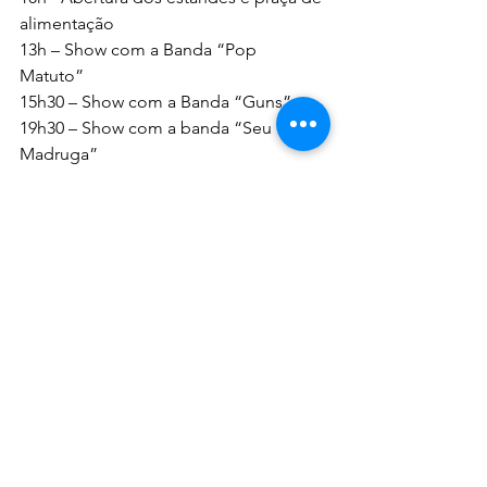
alimentação
13h – Show com a Banda “Pop 
Matuto” 
15h30 – Show com a Banda “Guns”
19h30 – Show com a banda “Seu 
Madruga”
22h – “U2 Latin 
American”                                            
01h - Encerramento
Dia 18/05 (domingo)
10h - Abertura dos estandes e praça de 
alimentação
13h – Show com a Banda “Coyotes”      
16h30 – Show com a banda “Apolo 6”
19h – Encerramento do evento.
OBSERVAÇÕES IMPORTANTES: