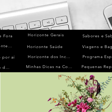
Horizonte Gerais
e Fora
Sabores e Sa
Quem Acontece
Horizonte Saúde
Viagens e Ba
Horizonte dos Inconfidentes
Programa Esp
 por aí
Minhas Dicas na Cozinha
Pequenas Rep
No Mundo da Moda