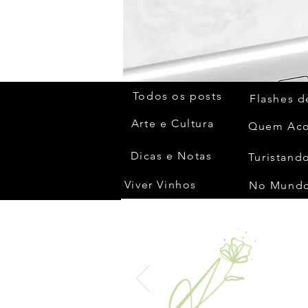
Todos os posts
Flashes d
Arte e Cultura
Dicas e Notas
Turistando
Viver Vinhos