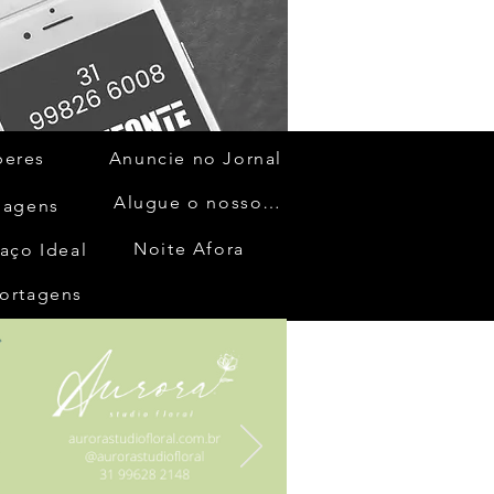
beres
Anuncie no Jornal
Alugue o nosso espaço
gagens
Noite Afora
aço Ideal
ortagens