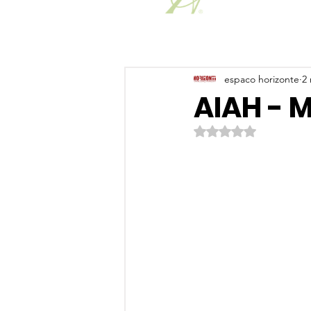
espaco horizonte
2 
AIAH - M
Avaliado com NaN de