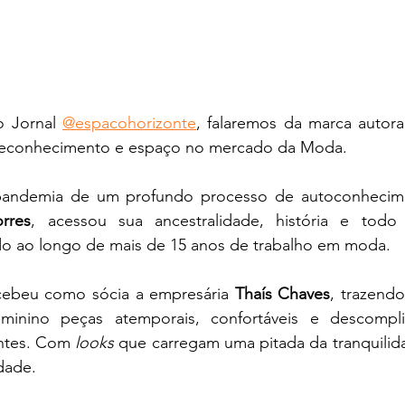
 Jornal 
@espacohorizonte
, falaremos da marca autora
econhecimento e espaço no mercado da Moda.
andemia de um profundo processo de autoconhecime
orres
, acessou sua ancestralidade, história e todo 
ído ao longo de mais de 15 anos de trabalho em moda.
cebeu como sócia a empresária 
Thaís Chaves
, trazendo
inino peças atemporais, confortáveis e descompli
ntes. Com 
looks
 que carregam uma pitada da tranquilida
dade.