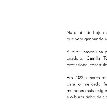
Na pauta de hoje no
que vem ganhando r
A AIAH nasceu na p
criadora, 
Camilla T
profissional constru
Em 2023 a marca re
para o mercado fem
mulheres mais exige
e o burburinho da ci