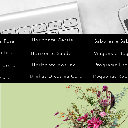
Horizonte Gerais
e Fora
Sabores e Sa
Quem Acontece
Horizonte Saúde
Viagens e Ba
Horizonte dos Inconfidentes
Programa Esp
 por aí
Minhas Dicas na Cozinha
Pequenas Rep
No Mundo da Moda