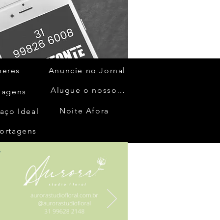
beres
Anuncie no Jornal
Alugue o nosso espaço
gagens
Noite Afora
aço Ideal
ortagens