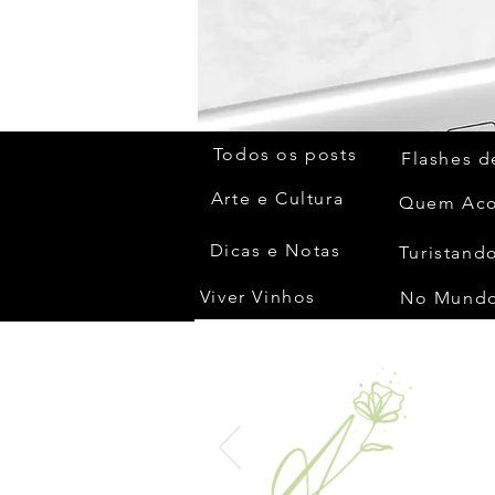
Todos os posts
Flashes d
Arte e Cultura
Dicas e Notas
Turistando
Viver Vinhos