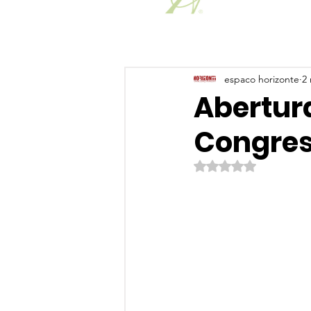
espaco horizonte
2 
Abertura
Congres
Avaliado com NaN de