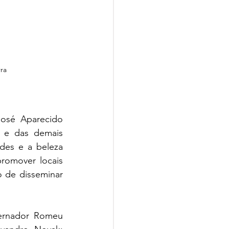
ra
osé Aparecido 
s e das demais 
des e a beleza 
romover locais 
 de disseminar 
ernador Romeu 