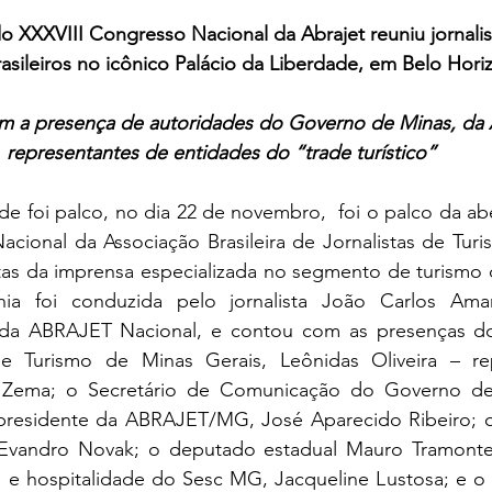
do XXXVIII Congresso Nacional da Abrajet reuniu jornalis
asileiros no icônico Palácio da Liberdade, em Belo Hori
m a presença de autoridades do Governo de Minas, da
representantes de entidades do “trade turístico”
e foi palco, no dia 22 de novembro,  foi o palco da aber
cional da Associação Brasileira de Jornalistas de Turi
tas da imprensa especializada no segmento de turismo de
ia foi conduzida pelo jornalista João Carlos Amara
 da ABRAJET Nacional, e contou com as presenças do 
e Turismo de Minas Gerais, Leônidas Oliveira – re
ema; o Secretário de Comunicação do Governo de 
presidente da ABRAJET/MG, José Aparecido Ribeiro; o
Evandro Novak; o deputado estadual Mauro Tramonte; 
o, e hospitalidade do Sesc MG, Jacqueline Lustosa; e o 