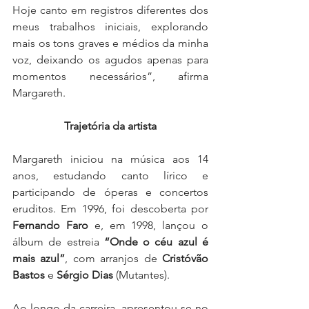
Hoje canto em registros diferentes dos 
meus trabalhos iniciais, explorando 
mais os tons graves e médios da minha 
voz, deixando os agudos apenas para 
momentos necessários”, afirma 
Margareth.
Trajetória da artista
Margareth iniciou na música aos 14 
anos, estudando canto lírico e 
participando de óperas e concertos 
eruditos. Em 1996, foi descoberta por 
Fernando Faro
 e, em 1998, lançou o 
álbum de estreia 
“Onde o céu azul é 
mais azul”
, com arranjos de 
Cristóvão 
Bastos
 e 
Sérgio Dias
 (Mutantes).
Ao longo da carreira, apresentou-se no 