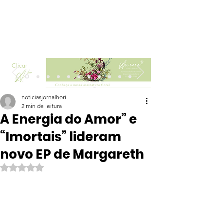
Clicar
noticiasjornalhori
2 min de leitura
A Energia do Amor” e
“Imortais” lideram
novo EP de Margareth
Avaliado com NaN de 5 estrelas.