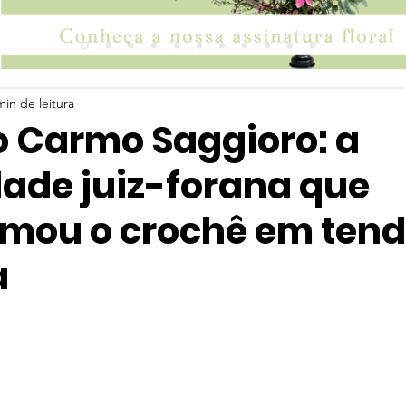
min de leitura
o Carmo Saggioro: a
dade juiz-forana que
rmou o crochê em ten
a
 5 estrelas.