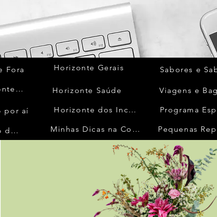
Horizonte Gerais
e Fora
Sabores e Sa
Quem Acontece
Horizonte Saúde
Viagens e Ba
Horizonte dos Inconfidentes
Programa Esp
 por aí
Minhas Dicas na Cozinha
Pequenas Rep
No Mundo da Moda