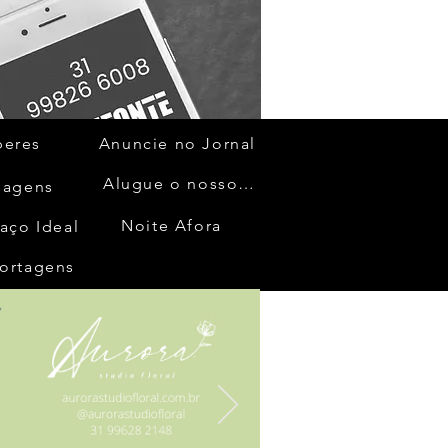
beres
Anuncie no Jornal
Alugue o nosso espaço
gagens
Noite Afora
aço Ideal
ortagens