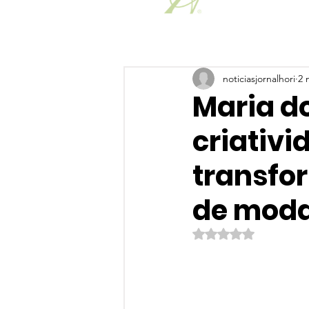
noticiasjornalhori
2 
Maria d
criativi
transfo
de mod
Avaliado com NaN de