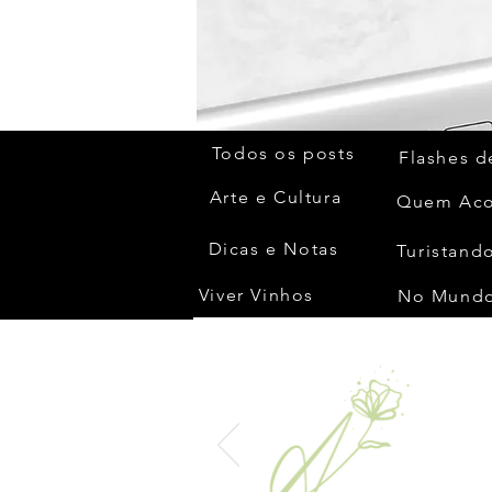
Todos os posts
Flashes d
Arte e Cultura
Dicas e Notas
Turistando
Viver Vinhos