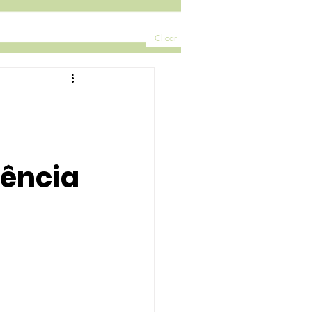
Clicar
dência