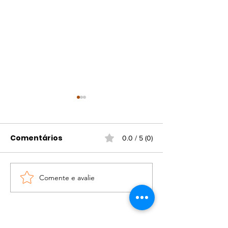
Comentários
0.0 / 5 (0)
Comente e avalie
Vila Galé Collection
Blue Tree Tow
Ópera em São Luís
Caxias do Sul
degustação 
de vinhos Syr