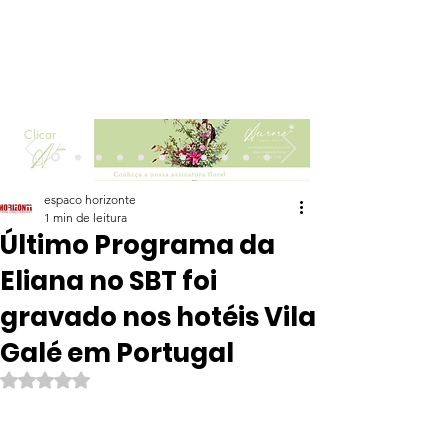
Clicar
espaco horizonte
1 min de leitura
Último Programa da
Eliana no SBT foi
gravado nos hotéis Vila
Galé em Portugal
Avaliado com NaN de 5 estrelas.