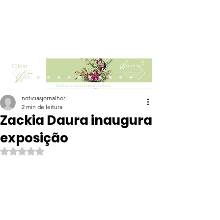
Clicar
noticiasjornalhori
2 min de leitura
Zackia Daura inaugura
exposição
Avaliado com NaN de 5 estrelas.