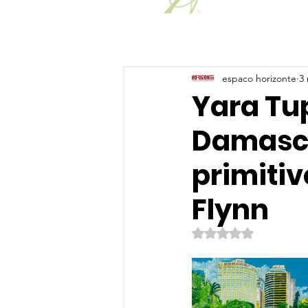
espaco horizonte
3 
Yara Tu
Damascen
primitiv
Flynn
Avaliado com NaN de