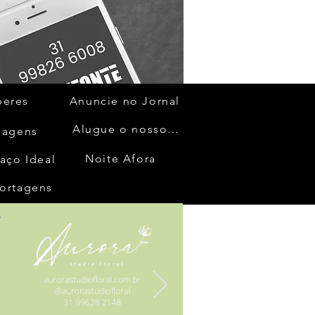
beres
Anuncie no Jornal
Alugue o nosso espaço
gagens
Noite Afora
aço Ideal
ortagens