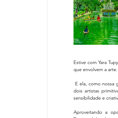
Estive com Yara Tupy
que envolvem a arte.
 E ela, como nossa grande mestre, me indicou uma exposição na Galeria Errol Flynn sobre 
dois artistas primi
sensibilidade e criati
Aproveitando a opo