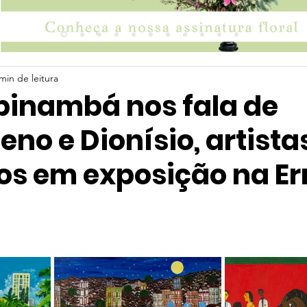
min de leitura
pinambá nos fala de
o e Dionísio, artista
os em exposição na Er
 5 estrelas.