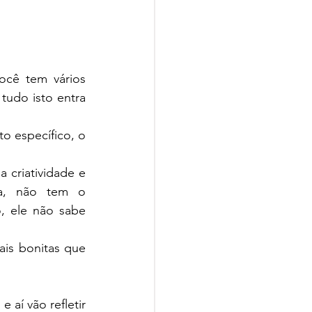
cê tem vários 
tudo isto entra 
 criatividade e 
a, não tem o 
 ele não sabe 
is bonitas que 
í vão refletir 