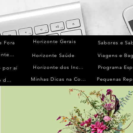
Horizonte Gerais
e Fora
Sabores e Sa
Quem Acontece
Horizonte Saúde
Viagens e Ba
Horizonte dos Inconfidentes
Programa Esp
 por aí
Minhas Dicas na Cozinha
Pequenas Rep
No Mundo da Moda