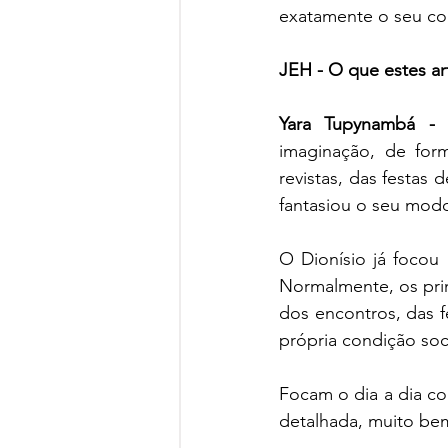
exatamente o seu con
JEH - O que estes art
Yara Tupynambá -
imaginação, de form
revistas, das festas 
fantasiou o seu modo
O Dionísio já focou 
Normalmente, os primi
dos encontros, das fe
própria condição soci
Focam o dia a dia com
detalhada, muito be