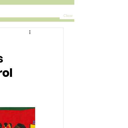
Clicar
s
rol