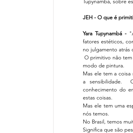
Tupynambá, sobre este
JEH - O que é primit
Yara Tupynambá - 
"
fatores estéticos, co
no julgamento atrás 
 O primitivo não tem conhecimento destas coisas, porque é um conhecimento específico, o 
modo de pintura. 
Mas ele tem a coisa m
a sensibilidade. 
conhecimento do er
estas coisas.
Mas ele tem uma esp
nós temos.
No Brasil, temos muit
Significa que são pe