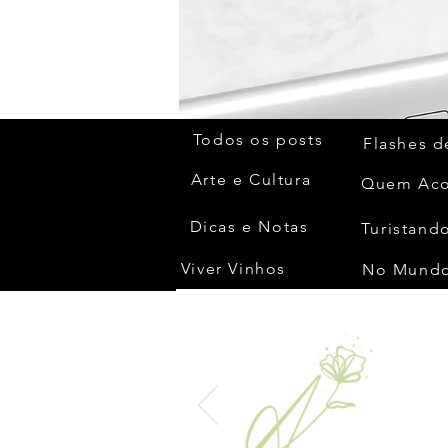
Todos os posts
Flashes d
Arte e Cultura
Dicas e Notas
Turistando
Viver Vinhos