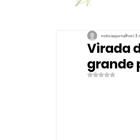
noticiasjornalhori
3 
Virada d
grande 
Avaliado com NaN de