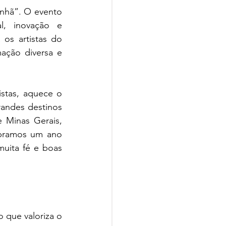
nhã”. O evento 
, inovação e 
os artistas do 
ção diversa e 
istas, aquece o 
andes destinos 
 Minas Gerais, 
bramos um ano 
uita fé e boas 
que valoriza o 