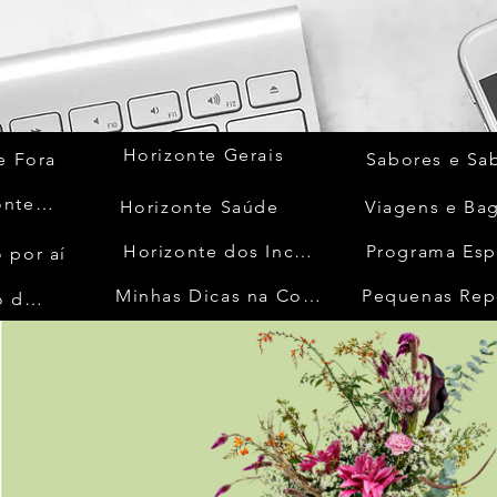
Horizonte Gerais
e Fora
Sabores e Sa
Quem Acontece
Horizonte Saúde
Viagens e Ba
Horizonte dos Inconfidentes
Programa Esp
 por aí
Minhas Dicas na Cozinha
Pequenas Rep
No Mundo da Moda