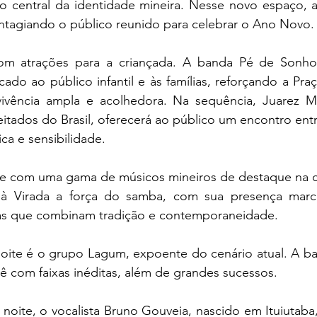
 central da identidade mineira. Nesse novo espaço, art
ntagiando o público reunido para celebrar o Ano Novo.
om atrações para a criançada. A banda Pé de Sonho 
ado ao público infantil e às famílias, reforçando a Pra
ivência ampla e acolhedora. Na sequência, Juarez Mo
eitados do Brasil, oferecerá ao público um encontro entre
ica e sensibilidade.
 com uma gama de músicos mineiros de destaque na ce
á à Virada a força do samba, com sua presença marca
s que combinam tradição e contemporaneidade. 
oite é o grupo Lagum, expoente do cenário atual. A ba
ê com faixas inéditas, além de grandes sucessos.
oite, o vocalista Bruno Gouveia, nascido em Ituiutaba,