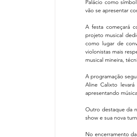
Palácio como símbolo
vão se apresentar co
A festa começará c
projeto musical dedic
como lugar de conv
violonistas mais resp
musical mineira, técn
A programação segue
Aline Calixto levar
apresentando música
Outro destaque da n
show e sua nova turn
No encerramento da n