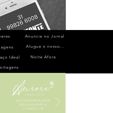
beres
Anuncie no Jornal
Alugue o nosso espaço
gagens
Noite Afora
aço Ideal
ortagens