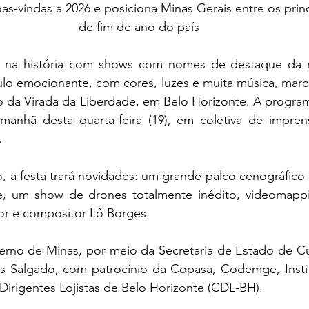
s-vindas a 2026 e posiciona Minas Gerais entre os princ
de fim de ano do país
r na história com shows com nomes de destaque da mú
lo emocionante, com cores, luzes e muita música, marc
o da Virada da Liberdade, em Belo Horizonte. A progra
manhã desta quarta-feira (19), em coletiva de imprens
 
, a festa trará novidades: um grande palco cenográfico
e, um show de drones totalmente inédito, videomappi
r e compositor Lô Borges.
verno de Minas, por meio da Secretaria de Estado de Cul
s Salgado, com patrocínio da Copasa, Codemge, Institu
irigentes Lojistas de Belo Horizonte (CDL-BH).