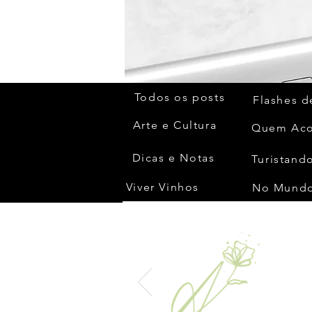
Todos os posts
Flashes d
Arte e Cultura
Dicas e Notas
Turistando
Viver Vinhos