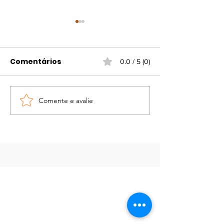
Comentários
0.0 / 5 (0)
Comente e avalie
Portaria atualiza
Campanha d
regras para
vacinação gr
funcionamento do
contra gripe e
comércio em
viral
feriados