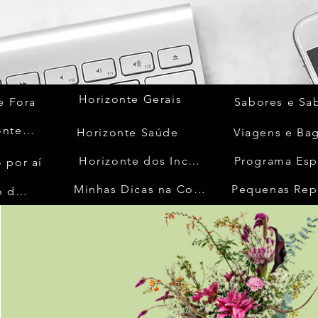
Horizonte Gerais
e Fora
Sabores e Sa
Quem Acontece
Horizonte Saúde
Viagens e Ba
Horizonte dos Inconfidentes
Programa Esp
 por aí
Minhas Dicas na Cozinha
Pequenas Rep
No Mundo da Moda