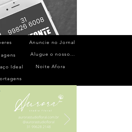
beres
Anuncie no Jornal
Alugue o nosso espaço
gagens
Noite Afora
aço Ideal
ortagens