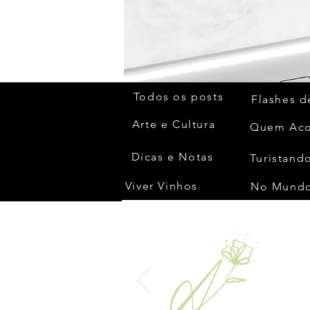
Todos os posts
Flashes d
Arte e Cultura
Dicas e Notas
Turistando
Viver Vinhos