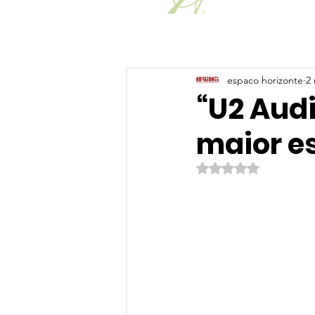
espaco horizonte
2 
“U2 Audi
maior e
Avaliado com NaN de