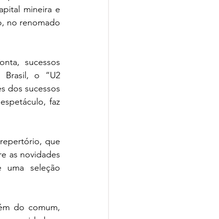
ital mineira e 
o, no renomado 
nta, sucessos 
rasil, o “U2 
s dos sucessos 
espetáculo, faz 
epertório, que 
e as novidades 
e uma seleção 
lém do comum, 