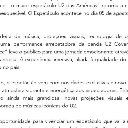
ce - o maior espetáculo U2 das Américas" retorna a cap
nesquecível. O Espetáculo acontece no dia 05 de agost
eita de música, projeções visuais, tecnologia de po
uma performance arrebatadora da banda U2 Cover B
ce” leva o público para uma jornada emocionante atravé
landesa. A experiência imersiva, aliada à qualidade do 
 no país.
o, o espetáculo vem com novidades exclusivas e novo r
 atmosfera vibrante e energética aos espectadores. Entr
 ainda mais grandiosa, novas projeções visuais 
orada de músicas icônicas do U2.
oportunidade para vivenciar um espetáculo que vai a