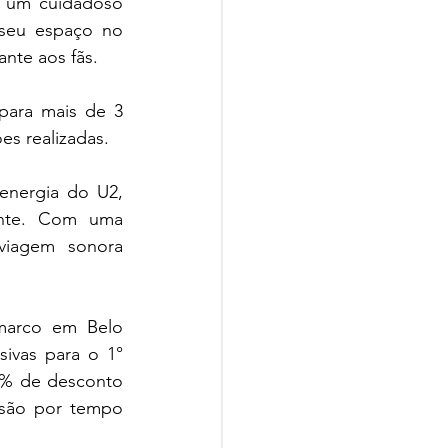
 um cuidadoso 
seu espaço no 
nte aos fãs.
para mais de 3 
es realizadas.
nergia do U2, 
ente. Com uma 
viagem sonora 
marco em Belo 
ivas para o 1° 
5% de desconto 
são por tempo 