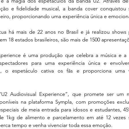
a e a magia dos espetáculos da banda U2. Através de
ção e fidelidade musical, a banda cover conquistou 
ileiro, proporcionando uma experiência única e emociona
tua há mais de 22 anos no Brasil e já realizou shows 
em 18 estados brasileiros, são mais de 1500 apresentaçõ
xperience é uma produção que celebra a música e a e
spectadores para uma experiência única e envolv
el, o espetáculo cativa os fãs e proporciona uma 
“U2 Audiovisual Experience”, que promete ser um 
sponíveis na plataforma Sympla, com promoções exclus
especiais de meia entrada para idosos e estudantes, 4
de 1kg de alimento e parcelamento em até 12 vezes 
perca tempo e venha vivenciar toda essa emoção.