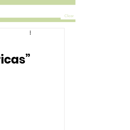
Clicar
icas”