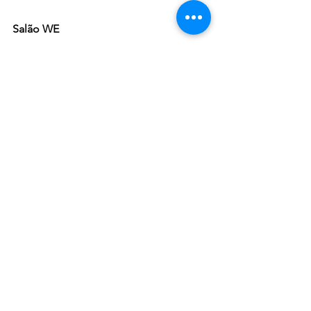
Salão WE
Contato: (31) 3786.1155
Site: 
www.wehairmakeup.com.br/
Instagram: @alexoliveira.makeup 
                    @wehairmakeup
Fotos divulgação: 
@alexoliveira.makeup  
NO MUNDO DA MODA