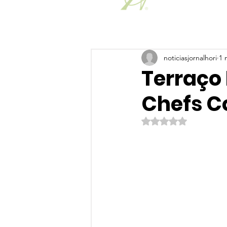
noticiasjornalhori
1 
Terraço 
Chefs C
Avaliado com NaN de