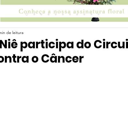
min de leitura
Niê participa do Circu
ontra o Câncer
 5 estrelas.