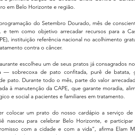
ro em Belo Horizonte e região.
 programação do Setembro Dourado, mês de conscienti
il, e tem como objetivo arrecadar recursos para a Ca
), instituição referência nacional no acolhimento gratu
atamento contra o câncer.
estaurante escolheu um de seus pratos já consagrados no
 — sobrecoxa de pato confitada, purê de batata, gl
de pato. Durante todo o mês, parte do valor arrecada
nada à manutenção da CAPE, que garante moradia, alim
ico e social a pacientes e familiares em tratamento. 
er colocar um prato do nosso cardápio a serviço de 
 nasceu para celebrar Belo Horizonte, e participar de
romisso com a cidade e com a vida”, afirma Elam Mo