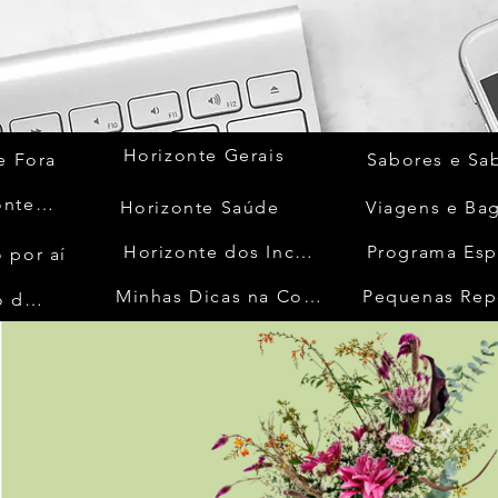
Horizonte Gerais
e Fora
Sabores e Sa
Quem Acontece
Horizonte Saúde
Viagens e Ba
Horizonte dos Inconfidentes
Programa Esp
 por aí
Minhas Dicas na Cozinha
Pequenas Rep
No Mundo da Moda