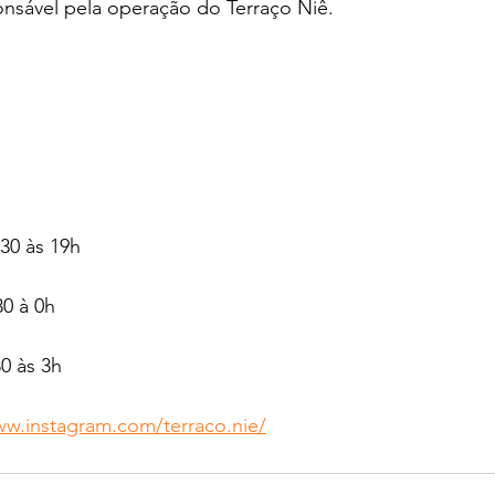
nsável pela operação do Terraço Niê.
30 às 19h
30 à 0h
0 às 3h
ww.instagram.com/terraco.nie/