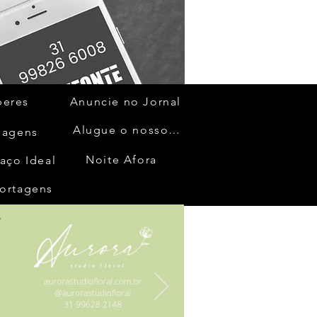
beres
Anuncie no Jornal
Alugue o nosso espaço
gagens
Noite Afora
aço Ideal
ortagens