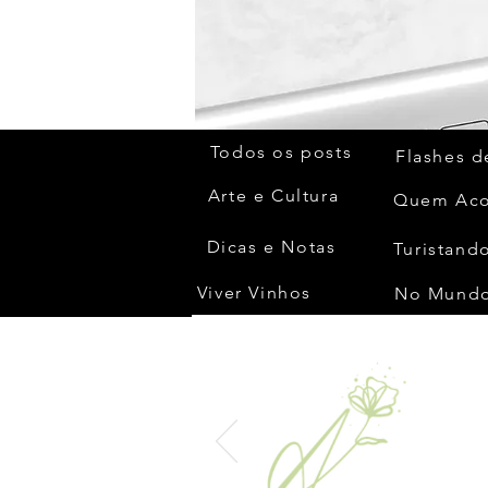
Todos os posts
Flashes d
Arte e Cultura
Dicas e Notas
Turistando
Viver Vinhos