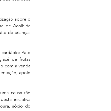
zação sobre o 
sa de Acolhida 
ito de crianças 
 cardápio: Pato 
acê de frutas 
do com a venda 
entação, apoio 
uma causa tão 
sta iniciativa 
ura, sócio do 