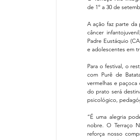
de 1º a 30 de setemb
A ação faz parte da
câncer infantojuven
Padre Eustáquio (CAPE
e adolescentes em tr
Para o festival, o r
com Purê de Batata
vermelhas e paçoca 
do prato será desti
psicológico, pedagóg
“É uma alegria pod
nobre. O Terraço Niê
reforça nosso comp