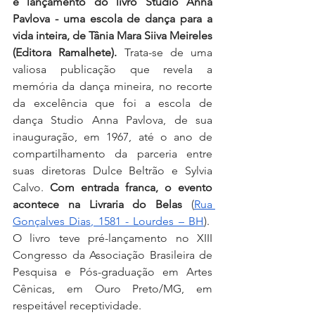
e lançamento do livro Studio Anna 
Pavlova - uma escola de dança para a 
vida inteira, de Tânia Mara Siiva Meireles 
(Editora Ramalhete).
 Trata-se de uma 
valiosa publicação que revela a 
memória da dança mineira, no recorte 
da excelência que foi a escola de 
dança Studio Anna Pavlova, de sua 
inauguração, em 1967, até o ano de 
compartilhamento da parceria entre 
suas diretoras Dulce Beltrão e Sylvia 
Calvo. 
Com entrada franca, o evento 
acontece na Livraria do Belas 
(
Rua 
Gonçalves Dias, 1581 - Lourdes – BH
).  
O livro teve pré-lançamento no XIII 
Congresso da Associação Brasileira de 
Pesquisa e Pós-graduação em Artes 
Cênicas, em Ouro Preto/MG, em 
respeitável receptividade.