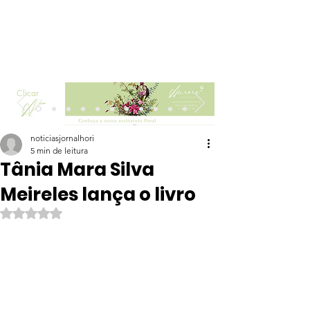
Clicar
noticiasjornalhori
5 min de leitura
Tânia Mara Silva
Meireles lança o livro
Avaliado com NaN de 5 estrelas.