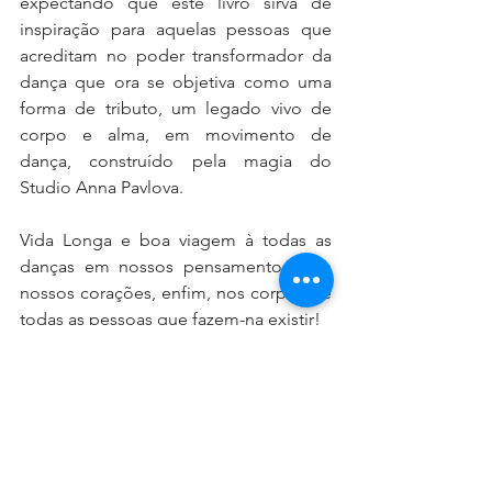
expectando que este livro sirva de 
inspiração para aquelas pessoas que 
acreditam no poder transformador da 
dança que ora se objetiva como uma 
forma de tributo, um legado vivo de 
corpo e alma, em movimento de 
dança, construído pela magia do 
Studio Anna Pavlova.
Vida Longa e boa viagem à todas as 
danças em nossos pensamentos, nos 
nossos corações, enfim, nos corpos de 
todas as pessoas que fazem-na existir!
Arnaldo Alvarenga
Artista de dança, pesquisador e 
docente dos Cursos de Dança, de 
Teatro