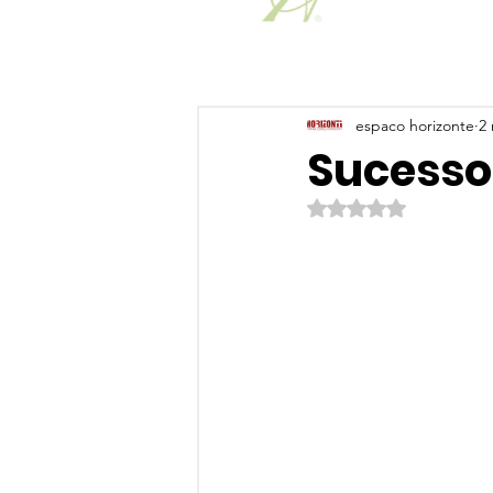
espaco horizonte
2 
Sucesso
Avaliado com NaN de