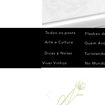
Todos os posts
Flashes d
Arte e Cultura
Dicas e Notas
Turistando
Viver Vinhos