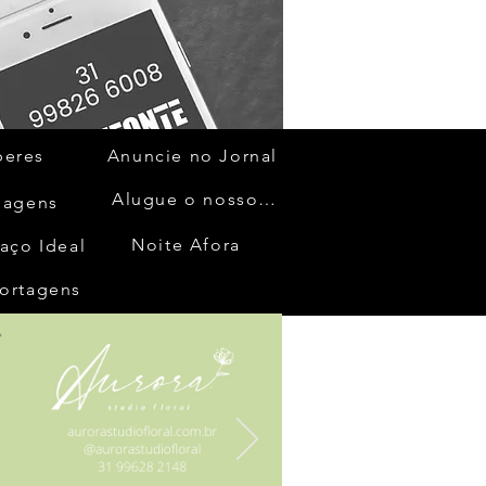
beres
Anuncie no Jornal
Alugue o nosso espaço
gagens
Noite Afora
aço Ideal
ortagens