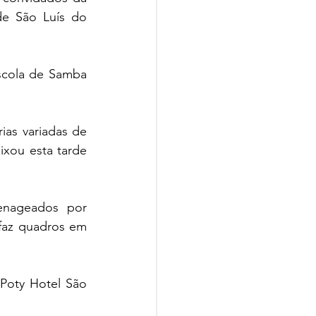
de São Luís do 
scola de Samba 
as variadas de 
xou esta tarde 
nageados por 
faz quadros em 
Poty Hotel São 