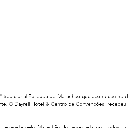
º tradicional Feijoada do Maranhão que aconteceu no di
nte. O Dayrell Hotel & Centro de Convenções, recebeu 
a preparada pelo Maranhão, foi apreciada por todos os