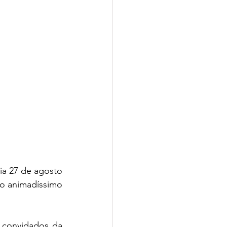
a 27 de agosto 
o animadíssimo 
 convidados da 