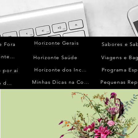
Horizonte Gerais
e Fora
Sabores e Sa
Quem Acontece
Horizonte Saúde
Viagens e Ba
Horizonte dos Inconfidentes
Programa Esp
 por aí
Minhas Dicas na Cozinha
Pequenas Rep
No Mundo da Moda