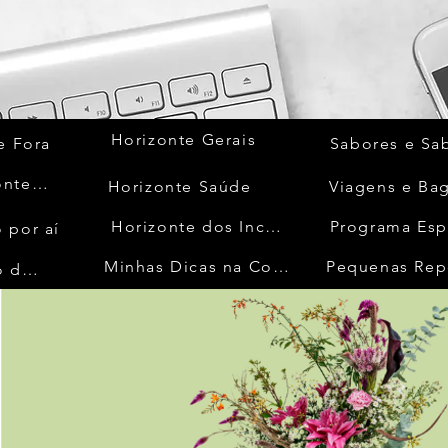
Horizonte Gerais
e Fora
Sabores e Sa
Quem Acontece
Horizonte Saúde
Viagens e Ba
Horizonte dos Inconfidentes
Programa Esp
 por aí
Minhas Dicas na Cozinha
Pequenas Rep
No Mundo da Moda