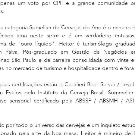
za apenas um voto por CPF e a grande comunidade onl
s.
 categoria Somellier de Cervejas do Ano é o mineiro Hei
ada atua neste setor e é um verdadeiro entusias
ma de "ouro líquido". Heitor é turismólogo graduad
ton Paiva, Pós-graduado em Gestão de Negócios em
nac São Paulo e de carreira consolidada com vinte e
as no mercado de turismo e hospitalidade dentro e fora 
pais certificações estão o Certified Beer Server / Leve
 Estilos pelo Instituto da Cerveja Brasil, Sommelier
lise sensorial certificado pela ABSSP / ABSMH / ASI 
do por todo o universo das cervejas e um inquieto estud
onado pela arte da boa mesa, Heitor é mineiro de Be