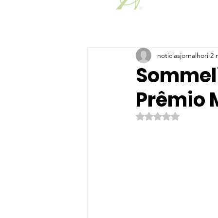
noticiasjornalhori
2 
Sommeli
Prêmio 
Avaliado com NaN de