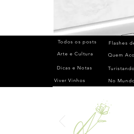
Todos os posts
Flashes d
Arte e Cultura
Dicas e Notas
Turistando
Viver Vinhos