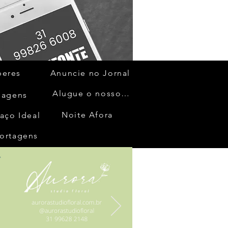
beres
Anuncie no Jornal
Alugue o nosso espaço
gagens
Noite Afora
aço Ideal
ortagens