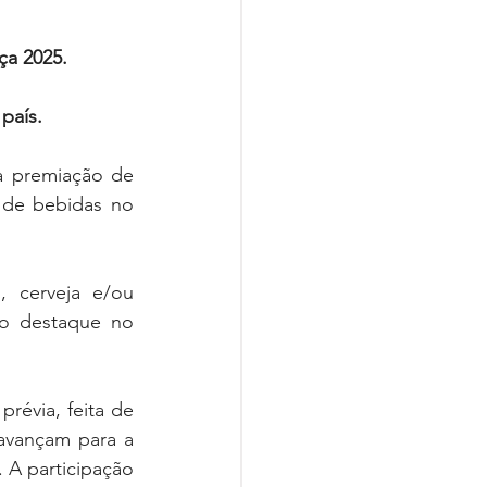
ça 2025. 
país.
 premiação de 
 de bebidas no 
 cerveja e/ou 
ão destaque no 
révia, feita de 
avançam para a 
 A participação 