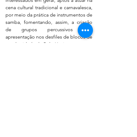
interessados em geral, aptos a atuar na 
cena cultural tradicional e carnavalesca, 
por meio da prática de instrumentos de 
samba, fomentando, assim, a criação 
de grupos percussivos para 
apresentação nos desfiles de blocos de 
rua da cidade de Belo Horizonte.
Sobre o Sistema Fecomércio MG, Sesc 
e Senac
O Sistema Fecomércio MG é formado 
pela Fecomércio MG, pelo Sesc em 
Minas e pelo Senac em Minas, em 
parceria com os Sindicatos 
Empresariais, e integra a Confederação 
Nacional do Comércio de Bens, 
Serviços e Turismo (CNC). Por meio da 