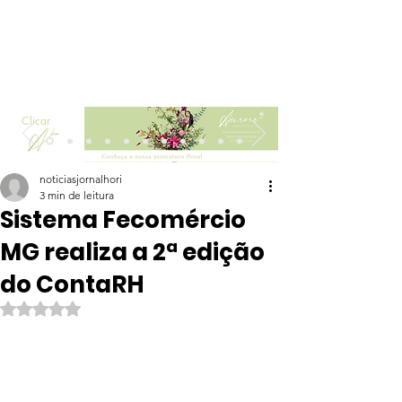
Clicar
noticiasjornalhori
3 min de leitura
Sistema Fecomércio
MG realiza a 2ª edição
do ContaRH
Avaliado com NaN de 5 estrelas.