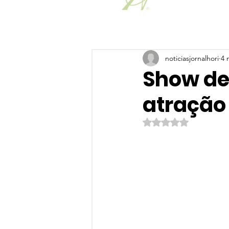
noticiasjornalhori
4 
Show de 
atração
Avaliado com NaN de