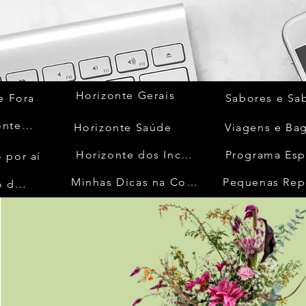
Horizonte Gerais
e Fora
Sabores e Sa
Quem Acontece
Horizonte Saúde
Viagens e Ba
Horizonte dos Inconfidentes
Programa Esp
 por aí
Minhas Dicas na Cozinha
Pequenas Rep
No Mundo da Moda