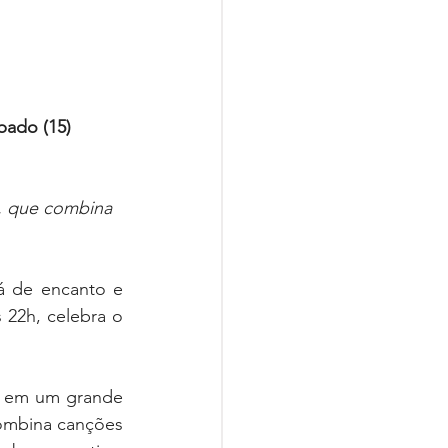
bado (15)
, que combina 
á de encanto e 
22h, celebra o 
ma em um grande 
ombina canções 