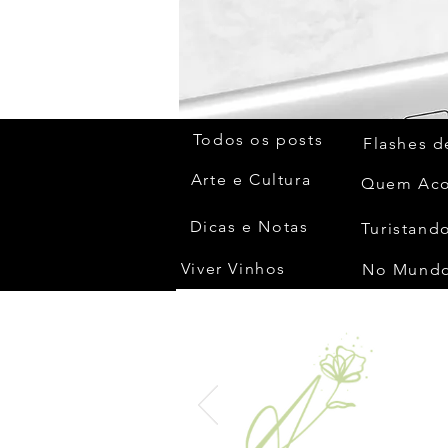
Todos os posts
Flashes d
Arte e Cultura
Dicas e Notas
Turistando
Viver Vinhos