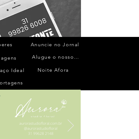
beres
Anuncie no Jornal
Alugue o nosso espaço
gagens
Noite Afora
aço Ideal
ortagens