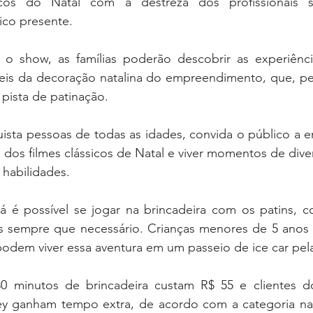
cos do Natal com a destreza dos profissionais s
co presente.
o show, as famílias poderão descobrir as experiência
is da decoração natalina do empreendimento, que, pela
pista de patinação. 
ista pessoas de todas as idades, convida o público a 
o dos filmes clássicos de Natal e viver momentos de diver
habilidades. 
já é possível se jogar na brincadeira com os patins, 
es sempre que necessário. Crianças menores de 5 anos
odem viver essa aventura em um passeio de ice car pela
30 minutos de brincadeira custam R$ 55 e clientes d
ey ganham tempo extra, de acordo com a categoria na 