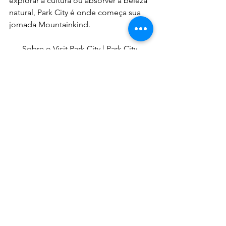
explorar a cultura ou absorver a beleza 
natural, Park City é onde começa sua 
jornada Mountainkind.
Sobre o Visit Park City | Park City 
Chamber of Commerce – Convention 
& Visitors Bureau
O Visit Park City é uma entidade 
híbrida focada em atender às 
demandas de residentes, empresas, 
trabalhadores e visitantes de Park City, 
além de proteger o meio ambiente 
com o apoio de parceiros 
governamentais. O órgão tem como 
missão servir à comunidade, inspirar 
viagens sustentáveis, promover 
prosperidade econômica equitativa e 
catalisar mudanças positivas no 