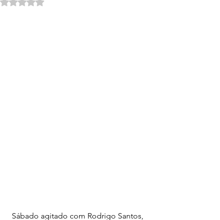
Avaliado com NaN de 5 estrelas.
Sábado agitado com Rodrigo Santos, 