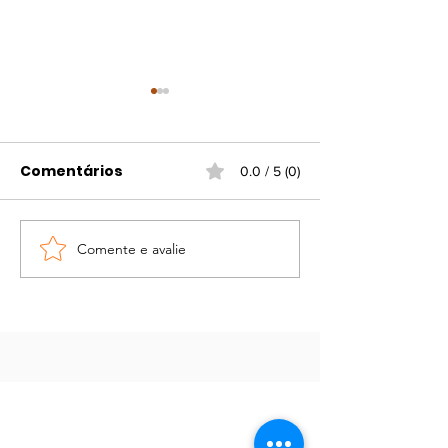
Comentários
0.0 / 5 (0)
Comente e avalie
Portaria atualiza
Campanha d
regras para
vacinação gr
funcionamento do
contra gripe e
comércio em
viral
feriados