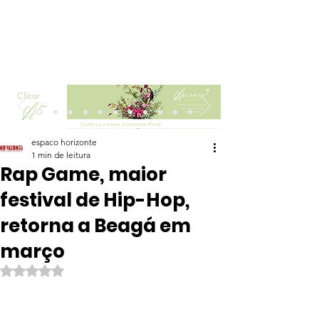
Clicar
espaco horizonte
1 min de leitura
Rap Game, maior
festival de Hip-Hop,
retorna a Beagá em
março
Avaliado com NaN de 5 estrelas.