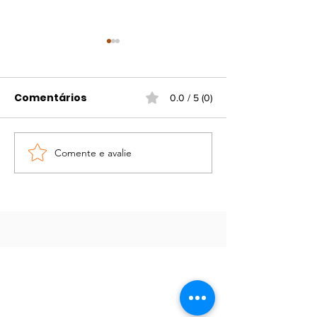
Comentários
0.0 / 5 (0)
Comente e avalie
Portaria atualiza
Campanha d
regras para
vacinação gr
funcionamento do
contra gripe e
comércio em
viral
feriados