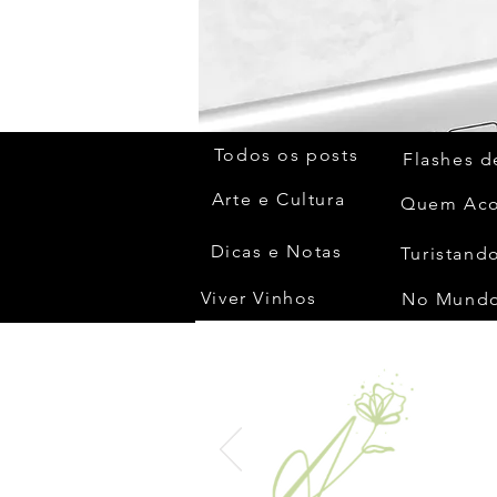
Todos os posts
Flashes d
Arte e Cultura
Dicas e Notas
Turistando
Viver Vinhos