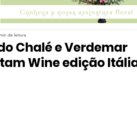
min de leitura
 do Chalé e Verdemar
tam Wine edição Itáli
 5 estrelas.