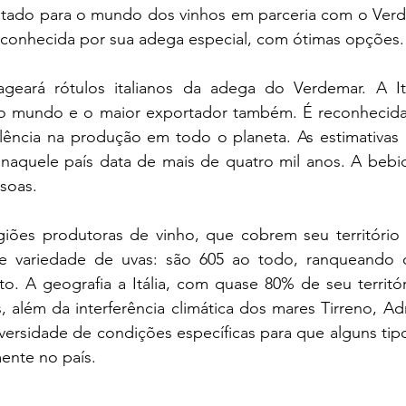
ltado para o mundo dos vinhos em parceria com o Verd
econhecida por sua adega especial, com ótimas opções.
geará rótulos italianos da adega do Verdemar. A Itá
do mundo e o maior exportador também. É reconhecida
lência na produção em todo o planeta. As estimativas
aquele país data de mais de quatro mil anos. A bebida 
soas.
egiões produtoras de vinho, que cobrem seu território d
 variedade de uvas: são 605 ao todo, ranqueando 
to. A geografia a Itália, com quase 80% de seu territór
além da interferência climática dos mares Tirreno, Adri
versidade de condições específicas para que alguns tipo
mente no país.