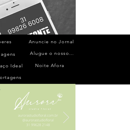
beres
Anuncie no Jornal
Alugue o nosso espaço
gagens
Noite Afora
aço Ideal
ortagens