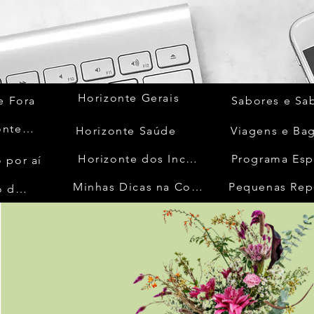
Horizonte Gerais
e Fora
Sabores e Sa
Quem Acontece
Horizonte Saúde
Viagens e Ba
Horizonte dos Inconfidentes
Programa Esp
 por aí
Minhas Dicas na Cozinha
Pequenas Rep
No Mundo da Moda