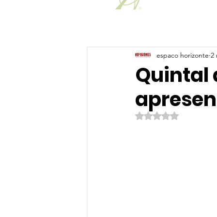
espaco horizonte
2 
Quintal
apresen
Avaliado com NaN de