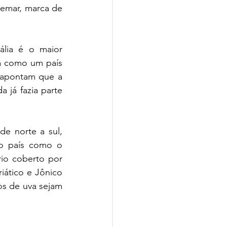
emar, marca de 
lia é o maior 
 como um país 
 apontam que a 
já fazia parte 
e norte a sul, 
o país como o 
io coberto por 
ático e Jônico 
s de uva sejam 