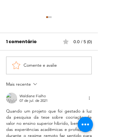
1 comentário
0.0 / 5 (0)
Comente e avalie
As filhas de aluguel -
La Doce Alegr
quando a companhia
Biscoitos que
vira presença e a
encantam co
Mais recente
presença vira afeto
Waldiane Fialho
07 de jul. de 2021
Quando um projeto que foi gestado 
à luz 
da pesquisa da tese sobre cocriação de 
valor no ensino superior híbrido, bem como 
das experiências acadêmicas e profissionais 
durante o regime remoto faz sentido para 