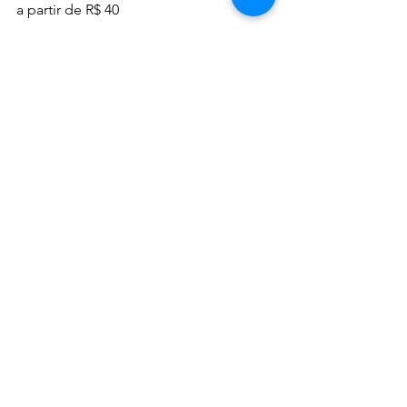
a partir de R$ 40
Fotos com o celular do cliente: 
gratuitas
DICAS & NOTAS - NOTAS & DICAS
Ver tudo
Posts recentes