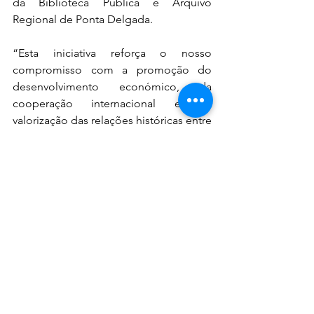
da Biblioteca Pública e Arquivo 
Regional de Ponta Delgada.
“Esta iniciativa reforça o nosso 
compromisso com a promoção do 
desenvolvimento económico, da 
cooperação internacional e da 
valorização das relações históricas entre 
Brasil e Portugal, através da interação 
com os Açores, abrindo novas 
oportunidades para o setor empresarial 
e consolidando uma ligação que se 
projeta no futuro”, finalizou Claudio 
Motta.
QUEM ACONTECE