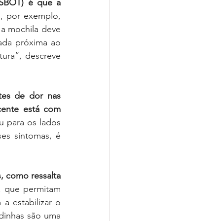
SBOT) é que a 
, por exemplo, 
a mochila deve 
ada próxima ao 
ura”, descreve 
tes de dor nas 
costas, nos ombros ou no pescoço. “Observe se a criança ou o adolescente está com 
u para os lados 
s sintomas, é 
 como ressalta 
, que permitam 
a estabilizar o 
dinhas são uma 