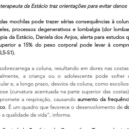
oterapeuta da Estácio traz orientações para evitar danos
as mochilas pode trazer sérias consequências à coluna
eles, processos degenerativos e lombalgia (dor lombar)
pia da Estácio, Daniela dos Anjos, alerta para estudos 
uperior a 15% do peso corporal pode levar à compres
L5-S1).
sobrecarrega a coluna, resultando em dores nas costas
lmente, a criança ou o adolescente pode sofrer d
ular e, a longo prazo, desvios da coluna, como escoliose 
fose (curvatura acentuada na parte superior das costas)
promete a respiração, causando 
aumento da frequência
ico
. É um quadro que favorece o desenvolvimento de 
do
 a qualidade de vida”, informa.