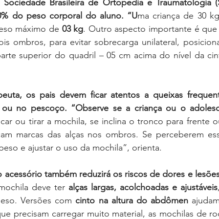
Sociedade Brasileira de Ortopedia e Traumatologia (
0% do peso corporal do aluno. “U
ma criança de 30 kg
peso máximo de 
03 kg
. Outro aspecto importante é que 
is ombros, para evitar sobrecarga unilateral, posicion
arte superior do quadril – 05 cm acima do nível da cint
peuta, os pais devem ficar atentos a
queixas frequen
car ou tirar a mochila, se inclina o tronco para frente o
cam marcas das alças nos ombros. Se perceberem esse
peso e ajustar o uso da mochila”, orienta.
acessório também reduzirá os riscos de dores e lesões,
mochila deve ter 
alças largas, acolchoadas e ajustáveis
 peso. Versões com 
cinto na altura do abdômen
 ajudam 
que precisam carregar muito material, as mochilas de ro