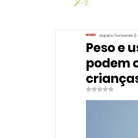
espaco horizonte
2 
Peso e u
podem c
criança
Avaliado com NaN de