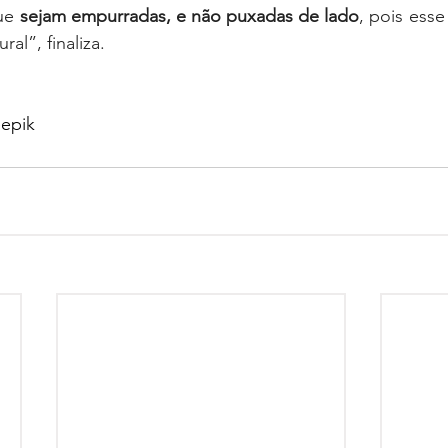
ue 
sejam empurradas, e não puxadas de lado
, pois esse
al”, finaliza.
eepik