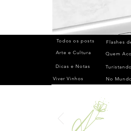
Todos os posts
Flashes d
Arte e Cultura
Dicas e Notas
Turistando
Viver Vinhos