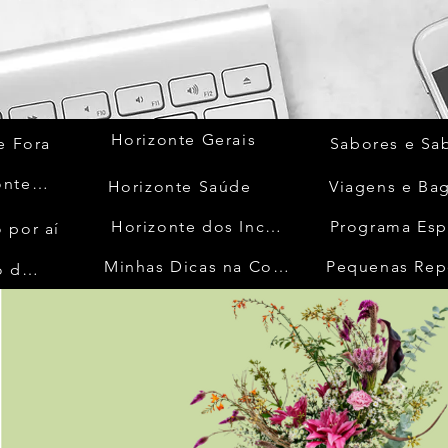
Horizonte Gerais
e Fora
Sabores e Sa
Quem Acontece
Horizonte Saúde
Viagens e Ba
Horizonte dos Inconfidentes
Programa Esp
 por aí
Minhas Dicas na Cozinha
Pequenas Rep
No Mundo da Moda