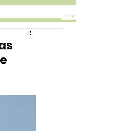
Clicar
las
de