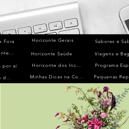
Horizonte Gerais
e Fora
Sabores e Sa
Quem Acontece
Horizonte Saúde
Viagens e Ba
Horizonte dos Inconfidentes
Programa Esp
 por aí
Minhas Dicas na Cozinha
Pequenas Rep
No Mundo da Moda