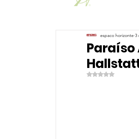
espaco horizonte
3 
Paraíso
Hallstat
Avaliado com NaN de