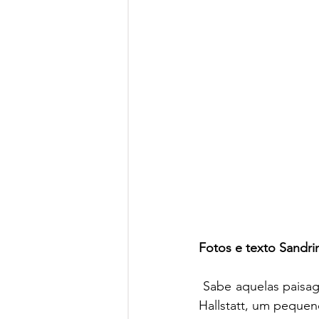
Fotos e texto Sandr
 Sabe aquelas paisagens cinematográficas deslumbrantes? É essa a sensação ao chegar em 
Hallstatt, um pequeno