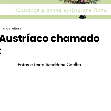
min de leitura
 Austríaco chamado
t
 5 estrelas.
                                                Fotos e texto Sandrinha Coelho