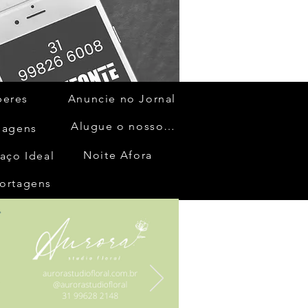
beres
Anuncie no Jornal
Alugue o nosso espaço
gagens
Noite Afora
aço Ideal
ortagens