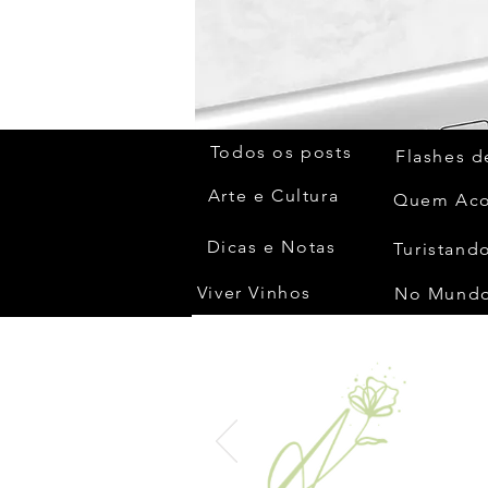
Todos os posts
Flashes d
Arte e Cultura
Dicas e Notas
Turistando
Viver Vinhos