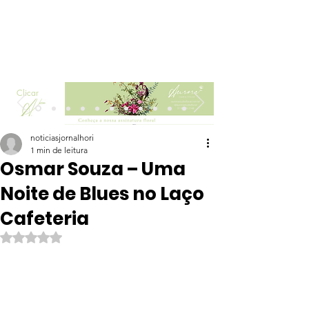
Clicar
noticiasjornalhori
1 min de leitura
Osmar Souza – Uma
Noite de Blues no Laço
Cafeteria
Avaliado com NaN de 5 estrelas.