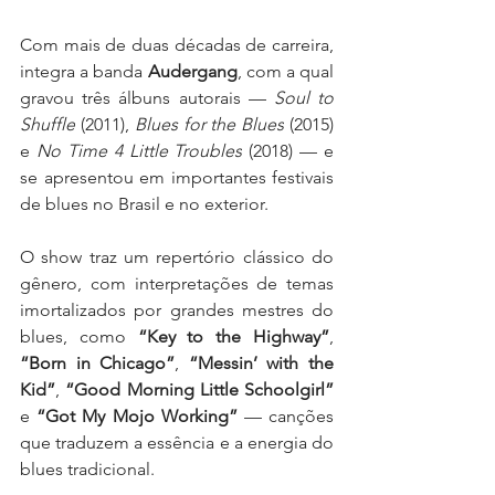
Com mais de duas décadas de carreira, 
integra a banda 
Audergang
, com a qual 
gravou três álbuns autorais — 
Soul to 
Shuffle
 (2011), 
Blues for the Blues
 (2015) 
e 
No Time 4 Little Troubles
 (2018) — e 
se apresentou em importantes festivais 
de blues no Brasil e no exterior.
O show traz um repertório clássico do 
gênero, com interpretações de temas 
imortalizados por grandes mestres do 
blues, como 
“Key to the Highway”
, 
“Born in Chicago”
, 
“Messin’ with the 
Kid”
, 
“Good Morning Little Schoolgirl”
e 
“Got My Mojo Working”
 — canções 
que traduzem a essência e a energia do 
blues tradicional.