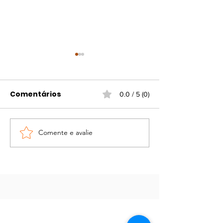
Comentários
0.0 / 5 (0)
Férias na Biblioteca
Comente e avalie
Exposição “En
antes e depoi
Joanna Schar