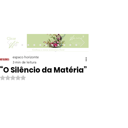
Clicar
espaco horizonte
3 min de leitura
“O Silêncio da Matéria”
Avaliado com NaN de 5 estrelas.