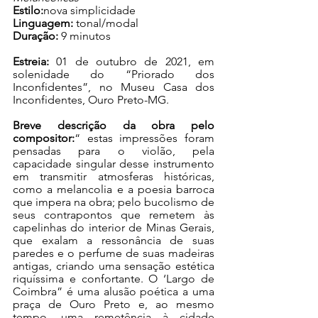
Estilo:
nova simplicidade
Linguagem:
 tonal/modal
Duração:
 9 minutos 
Estreia:
 01 de outubro de 2021, em 
solenidade do “Priorado dos 
Inconfidentes”, no Museu Casa dos 
Inconfidentes, Ouro Preto-MG.
Breve descrição da obra pelo 
compositor:
“ estas impressões foram 
pensadas para o violão, pela 
capacidade singular desse instrumento 
em transmitir atmosferas históricas, 
como a melancolia e a poesia barroca 
que impera na obra; pelo bucolismo de 
seus contrapontos que remetem às 
capelinhas do interior de Minas Gerais, 
que exalam a ressonância de suas 
paredes e o perfume de suas madeiras 
antigas, criando uma sensação estética 
riquíssima e confortante. O ‘Largo de 
Coimbra” é uma alusão poética a uma 
praça de Ouro Preto e, ao mesmo 
tempo, uma remetência à cidade 