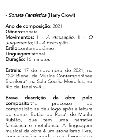
- 
Sonata Fantástica
 (Harry Crowl)
Ano de composição:
 2021
Gênero:
sonata
Movimentos:
 I - 
A Acusação
; II - 
O 
Julgamento
; III - 
A Execução
Estilo:
contemporâneo
Linguagem:
atonal
Duração:
 16 minutos
Estreia:
 17 de novembro de 2021, na 
“24ª Bienal de Música Contemporânea 
Brasileira”, na Sala Cecília Meirelles, no 
Rio de Janeiro-RJ.
Breve descrição da obra pelo 
compositor:
“o processo de 
composição se deu logo após a leitura 
do conto ‘Botão de Rosa’, de Murilo 
Rubião, que tem uma narrativa 
fantástica e metafórica. A linguagem 
musical da obra é um atonalismo livre, 
com incursões modais, para favorecer o 