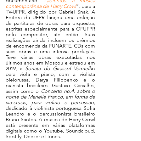
documentário 
“
Labirintos: A música 
contemporânea de Harry Crowl
”, para a 
TV-UFPR, dirigido por Gabriel Snak. A 
Editora da UFPR lançou uma coleção 
de partituras de obras para orquestra, 
escritas especialmente para a OFUFPR 
pelo compositor, até então. Suas 
realizações ainda incluem os prêmios 
de encomenda da FUNARTE, CDs com 
suas obras e uma intensa produção. 
Teve várias obras executadas nos 
últimos anos em Moscou e estreou em 
2019, a 
Sonata do Girassol Vermelh
o 
para viola e piano, com a violista 
bielorussa, Darya Filippenko e o 
pianista brasileiro Gustavo Carvalho, 
assim como o 
Concerto no.4, sobre o 
nome de Marielle Franco, em forma de 
via-crucis, para violino e percussão, 
dedicado à violinista portuguesa Sofia 
Leandro e o percussionista brasileiro 
Bruno Santos. A música de Harry Crowl 
está presente em várias plataformas 
digitais como o Youtube, Soundcloud, 
Spotify, Deezer e ITunes. 