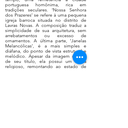
portuguesa homônima, rica em 
tradições seculares. ‘Nossa Senhora 
dos Prazeres’ se refere à uma pequena 
igreja barroca situada no distrito de 
Lavras Novas. A composição traduz a 
simplicidade de sua arquitetura, sem 
arrebatamentos ou excesso de 
ornamentos. A última parte, ‘Janelas 
Melancólicas’, é a mais simples e 
diáfana, do ponto de vista estrutural e 
melódico. Apesar da imagem secular 
de seu título, ela possui um clima 
religioso, remontando ao estado de 
espírito das imagens barrocas 
esculpidas por Antônio Francisco 
Lisboa - o Aleijadinho”.
Antonio Celso Ribeiro 
nasceu em 
Pouso Alegre, em 1962, e é professor 
Adjunto de Composição e 
Orquestração na Universidade Federal 
do Espírito Santo (Vitória) e Professor 
Permanente do Programa de Pós 
Graduação do Departamento de 