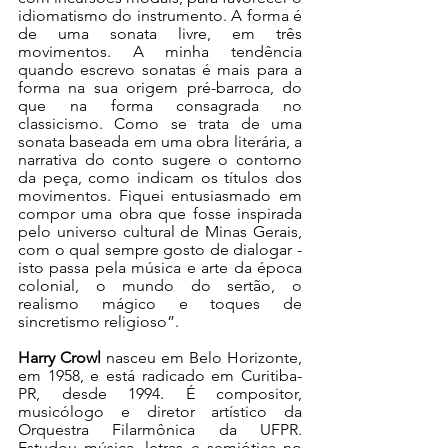
idiomatismo do instrumento. A forma é 
de uma sonata livre, em três 
movimentos. A minha tendência 
quando escrevo sonatas é mais para a 
forma na sua origem pré-barroca, do 
que na forma consagrada no 
classicismo. Como se trata de uma 
sonata baseada em uma obra literária, a 
narrativa do conto sugere o contorno 
da peça, como indicam os títulos dos 
movimentos. Fiquei entusiasmado em 
compor uma obra que fosse inspirada 
pelo universo cultural de Minas Gerais, 
com o qual sempre gosto de dialogar - 
isto passa pela música e arte da época 
colonial, o mundo do sertão, o 
realismo mágico e toques de 
sincretismo religioso”.
Harry Crowl
 nasceu em Belo Horizonte, 
em 1958, e está radicado em Curitiba-
PR, desde 1994. É compositor, 
musicólogo e diretor artístico da 
Orquestra Filarmônica da UFPR. 
Estudou música, letras e semiótica no 