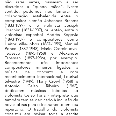
não raras vezes, passaram a ser 
discutidas a “quatro mãos”. Neste 
sentido, podemos nos lembrar da 
colaboração estabelecida entre o 
compositor alemão Johannes Brahms 
(1833-1897) e o violinista Joseph 
Joachim (1831-1907), ou então, entre o 
violonista espanhol Andrés Segovia 
(1893-1987) e compositores como 
Heitor Villa-Lobos (1887-1959), Manuel 
Ponce (1882-1948), Mario Castelnuovo-
Tedesco (1895-1968) e Alexander 
Tansman (1897-1986), por exemplo. 
Recentemente, três importantes 
compositores mineiros ligados à 
música de concerto e com 
reconhecimento internacional, Lourival 
Silvestre (1949), Harry Crowl (1958) e 
Antonio Celso Ribeiro (1962), 
dedicaram músicas inéditas ao 
violonista Celso Faria - intérprete que 
também tem se dedicado à inclusão de 
novas obras para o instrumento em seu 
repertório. O trabalho do violonista 
consistiu em revisar toda a escrita 