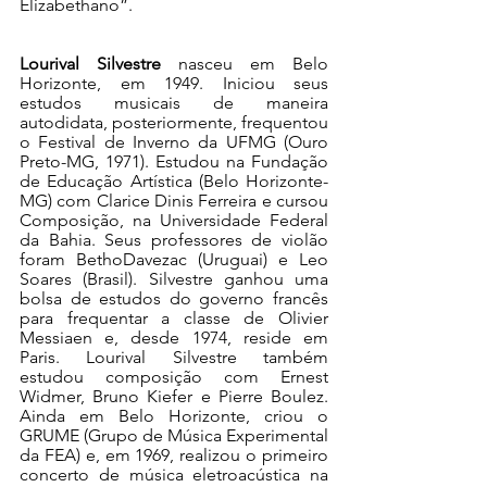
Elizabethano”. 
Lourival Silvestre
 nasceu em Belo 
Horizonte, em 1949. Iniciou seus 
estudos musicais de maneira 
autodidata, posteriormente, frequentou 
o Festival de Inverno da UFMG (Ouro 
Preto-MG, 1971). Estudou na Fundação 
de Educação Artística (Belo Horizonte-
MG) com Clarice Dinis Ferreira e cursou 
Composição, na Universidade Federal 
da Bahia. Seus professores de violão 
foram BethoDavezac (Uruguai) e Leo 
Soares (Brasil). Silvestre ganhou uma 
bolsa de estudos do governo francês 
para frequentar a classe de Olivier 
Messiaen e, desde 1974, reside em 
Paris. Lourival Silvestre também 
estudou composição com Ernest 
Widmer, Bruno Kiefer e Pierre Boulez. 
Ainda em Belo Horizonte, criou o 
GRUME (Grupo de Música Experimental 
da FEA) e, em 1969, realizou o primeiro 
concerto de música eletroacústica na 