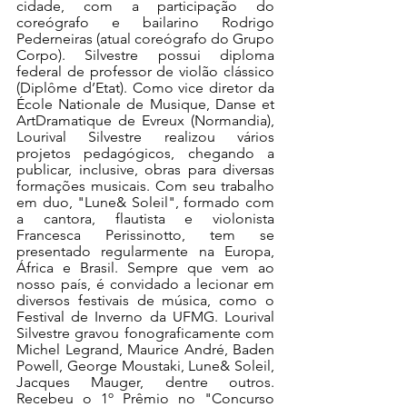
cidade, com a participação do 
coreógrafo e bailarino Rodrigo 
Pederneiras (atual coreógrafo do Grupo 
Corpo). Silvestre possui diploma 
federal de professor de violão clássico 
(Diplôme d’Etat). Como vice diretor da 
École Nationale de Musique, Danse et 
ArtDramatique de Evreux (Normandia), 
Lourival Silvestre realizou vários 
projetos pedagógicos, chegando a 
publicar, inclusive, obras para diversas 
formações musicais. Com seu trabalho 
em duo, "Lune& Soleil", formado com 
a cantora, flautista e violonista 
Francesca Perissinotto, tem se 
presentado regularmente na Europa, 
África e Brasil. Sempre que vem ao 
nosso país, é convidado a lecionar em 
diversos festivais de música, como o 
Festival de Inverno da UFMG. Lourival 
Silvestre gravou fonograficamente com 
Michel Legrand, Maurice André, Baden 
Powell, George Moustaki, Lune& Soleil, 
Jacques Mauger, dentre outros. 
Recebeu o 1º Prêmio no "Concurso 