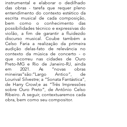
instrumental e elaborar o dedilhado 
das obras - tarefa que requer pleno 
entendimento do contexto estético da 
escrita musical de cada composição, 
bem como o conhecimento das 
possibilidades técnico e expressivas do 
violão, a fim de garantir a fluidezdo 
discurso musical. Coube também a 
Celso Faria a realização da primeira 
audição delas-fato de relevância no 
contexto da música de concerto - o 
que ocorreu nas cidades de Ouro 
Preto-MG e Rio de Janeiro-RJ, ainda 
em 2021. As “novas obras 
mineiras”são:“Largo Antico”, de 
Lourival Silvestre; a “Sonata Fantástica”, 
de Harry Crowl;e as “Três Impressões 
sobre Ouro Preto”, de Antônio Celso 
Ribeiro. A seguir, contextuaremos cada 
obra, bem como seu compositor.