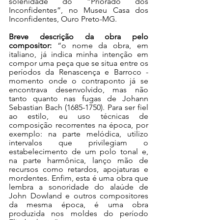
solenidade do “Priorado dos 
Inconfidentes”, no Museu Casa dos 
Inconfidentes, Ouro Preto-MG.
Breve descrição da obra pelo 
compositor:
 “o nome da obra, em 
italiano, já indica minha intenção em 
compor uma peça que se situa entre os 
períodos da Renascença e Barroco - 
momento onde o contraponto já se 
encontrava desenvolvido, mas não 
tanto quanto nas fugas de Johann 
Sebastian Bach (1685-1750). Para ser fiel 
ao estilo, eu uso técnicas de 
composição recorrentes na época, por 
exemplo: na parte melódica, utilizo 
intervalos que privilegiam o 
estabelecimento de um polo tonal e, 
na parte harmônica, lanço mão de 
recursos como retardos, apojaturas e 
mordentes. Enfim, esta é uma obra que 
lembra a sonoridade do alaúde de 
John Dowland e outros compositores 
da mesma época, é uma obra 
produzida nos moldes do período 