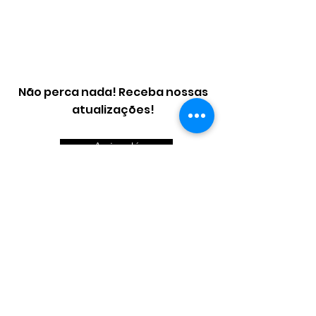
Não perca nada! Receba nossas
atualizações!
Assine Já
Email
Telefone