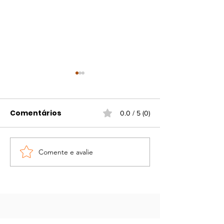
Comentários
0.0 / 5 (0)
Comente e avalie
Portaria atualiza
Campanha d
regras para
vacinação gr
funcionamento do
contra gripe e
comércio em
viral
feriados