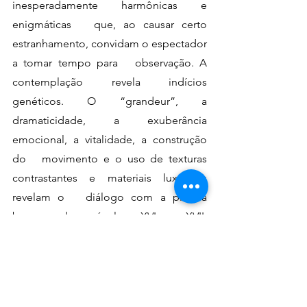
inesperadamente harmônicas e 
enigmáticas   que, ao causar certo 
estranhamento, convidam o espectador 
a tomar tempo para   observação. A 
contemplação revela indícios 
genéticos. O “grandeur”, a   
dramaticidade, a exuberância 
emocional, a vitalidade, a construção 
do   movimento e o uso de texturas 
contrastantes e materiais luxuosos 
revelam o   diálogo com a pintura 
barroca dos séculos XVI e XVII, 
evocando reflexões   sobre a 
sensualidade, a efemeridade da beleza, 
o bombardeio de imagens da   
atualidade. O uso de cores puras 