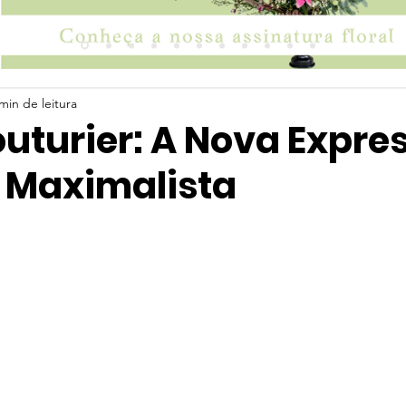
min de leitura
uturier: A Nova Expre
o Maximalista
 5 estrelas.