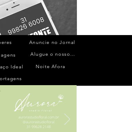
beres
Anuncie no Jornal
Alugue o nosso espaço
gagens
Noite Afora
aço Ideal
ortagens