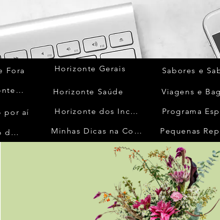
Horizonte Gerais
e Fora
Sabores e Sa
Quem Acontece
Horizonte Saúde
Viagens e Ba
Horizonte dos Inconfidentes
Programa Esp
 por aí
Minhas Dicas na Cozinha
Pequenas Rep
No Mundo da Moda