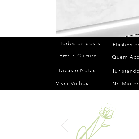
Todos os posts
Flashes d
Arte e Cultura
Dicas e Notas
Turistando
Viver Vinhos