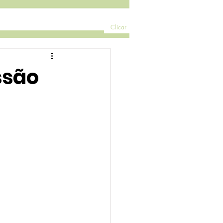
Clicar
ssão