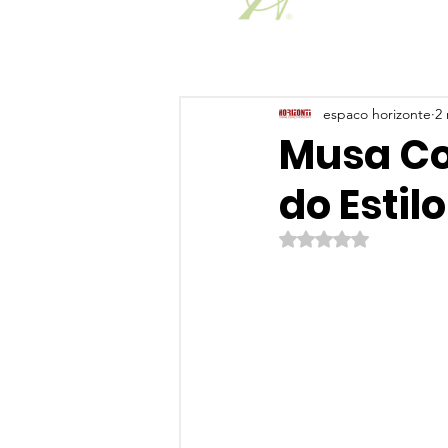
espaco horizonte
2 
Musa Co
do Estil
Avaliado com NaN de